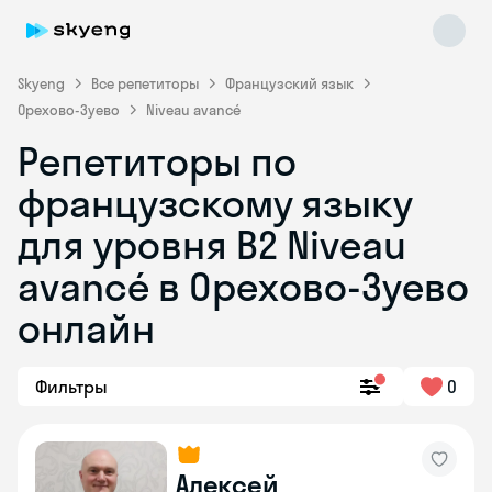
Skyeng
Все репетиторы
Французский язык
Орехово-Зуево
Niveau avancé
Репетиторы по
французскому языку
для уровня B2 Niveau
avancé в Орехово-Зуево
Skyeng Chat
online
онлайн
Фильтры
0
Алексей