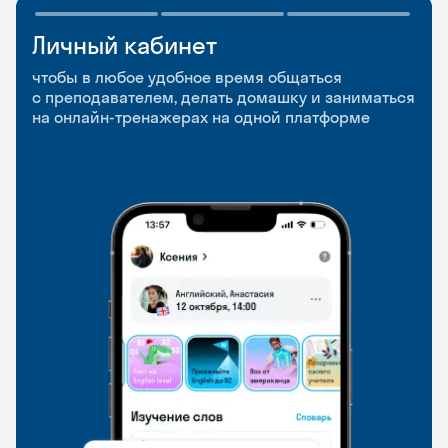
Личный кабинет
Мобильное
Разговорные клубы
приложение
и Talks
чтобы в любое удобное время общаться
с преподавателем, делать домашку и заниматься
чтобы заниматься и изучать новые слова где
Групповые занятия для разговорной практики
на онлайн-тренажерах на одной платформе
и когда удобно
и индивидуальные встречи с преподавателями
со всего мира, чтобы общаться на английском
свободно