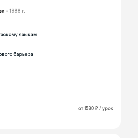
•
1988 г.
ва
узскому языкам
ового барьера
от 1590 ₽ / урок