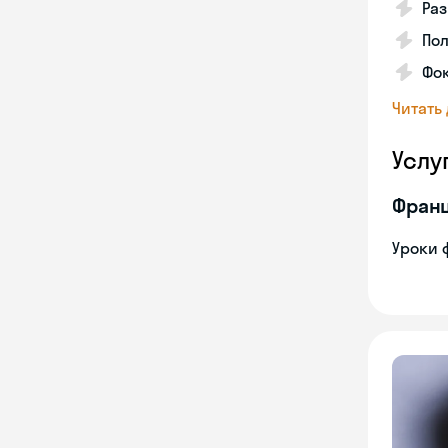
Ра
Пол
Фок
Читать
Услу
Франц
Уроки 