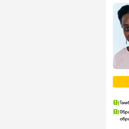
Там
Обр
обра