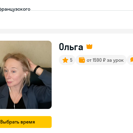
французского
Ольга
5
от 1590 ₽ за урок
Выбрать время