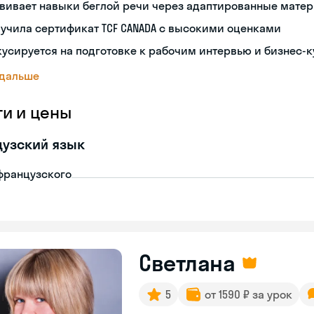
звивает навыки беглой речи через адаптированные мате
учила сертификат TCF CANADA с высокими оценками
усируется на подготовке к рабочим интервью и бизнес-
 дальше
ги и цены
узский язык
французского
Светлана
5
от 1590 ₽ за урок