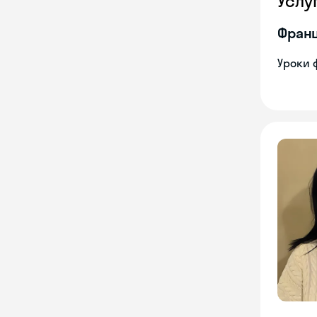
Услу
Франц
Уроки 