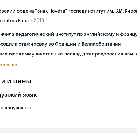
овский ордена "Знак Почёта" госпединститут им. С.М. Киро
•
2018 г.
centres Paris
нчила педагогический институт по английскому и франц
оходила стажировку во Франции и Великобритании
именяет коммуникативный подход для преодоления язык
 дальше
ги и цены
узский язык
французского