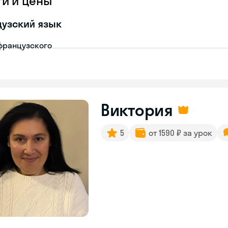
ги и цены
узский язык
французского
Виктория
5
от 1590 ₽ за урок