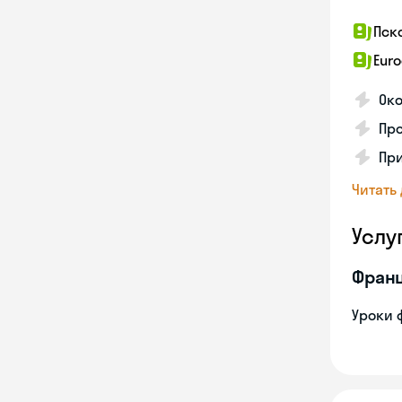
Пск
Euro
Око
Пр
Пр
Читать
Услу
Франц
Уроки 