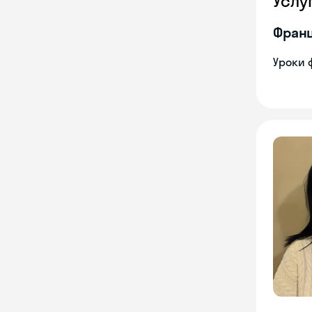
Услу
Франц
Уроки 