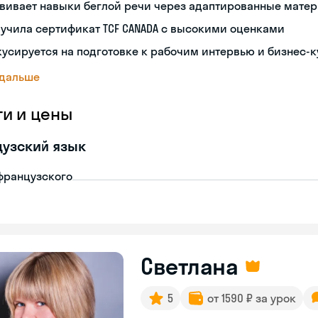
звивает навыки беглой речи через адаптированные мате
учила сертификат TCF CANADA с высокими оценками
усируется на подготовке к рабочим интервью и бизнес-
 дальше
ги и цены
узский язык
французского
Светлана
5
от 1590 ₽ за урок