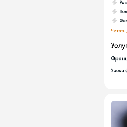
Ра
Пол
Фок
Читать
Услу
Франц
Уроки 