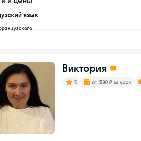
ги и цены
узский язык
французского
Виктория
5
от 1590 ₽ за урок