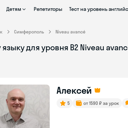
Детям
Репетиторы
Тест на уровень англий
к
Симферополь
Niveau avancé
языку для уровня B2 Niveau avan
Алексей
5
от 1590 ₽ за урок