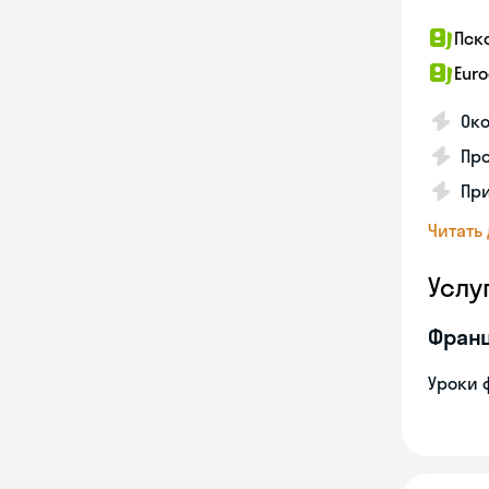
Пск
Euro
Око
Пр
Пр
Читать
Услу
Франц
Уроки 