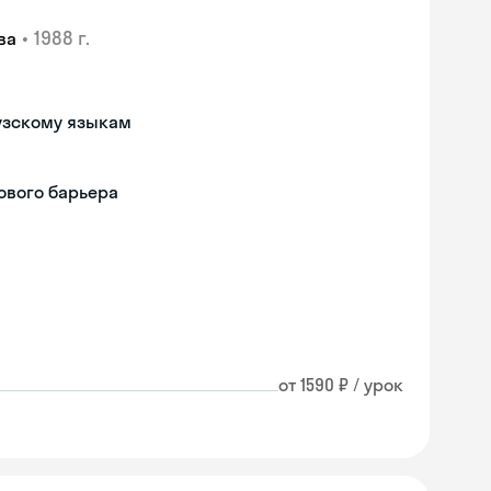
•
1988 г.
ва
узскому языкам
ового барьера
от 1590 ₽ / урок