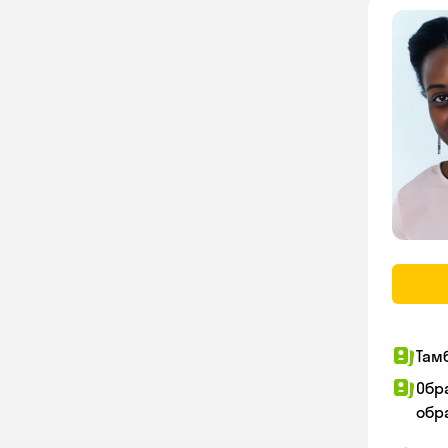
Там
Обр
обра