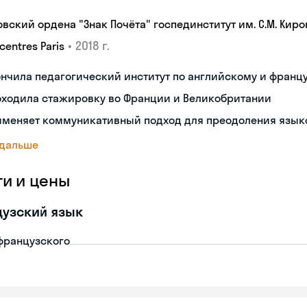
овский ордена "Знак Почёта" госпединститут им. С.М. Киро
•
2018 г.
centres Paris
нчила педагогический институт по английскому и франц
оходила стажировку во Франции и Великобритании
именяет коммуникативный подход для преодоления язык
 дальше
ги и цены
узский язык
французского