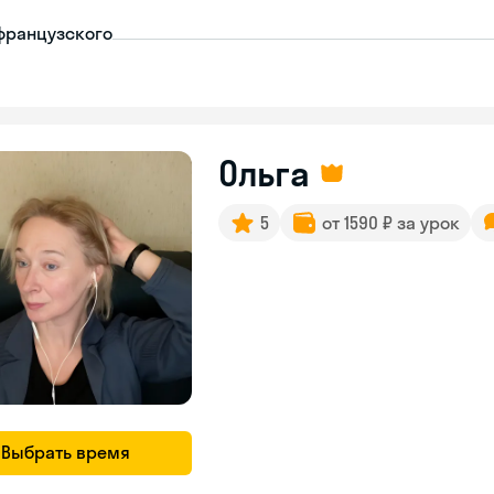
французского
Ольга
5
от 1590 ₽ за урок
Выбрать время