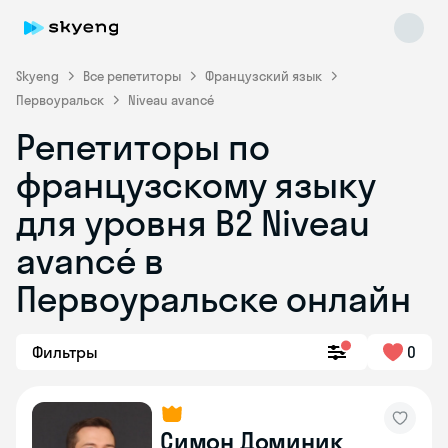
Skyeng
Все репетиторы
Французский язык
Первоуральск
Niveau avancé
Репетиторы по
французскому языку
для уровня B2 Niveau
avancé в
Skyeng Chat
online
Первоуральске онлайн
Фильтры
0
Симон Доминик