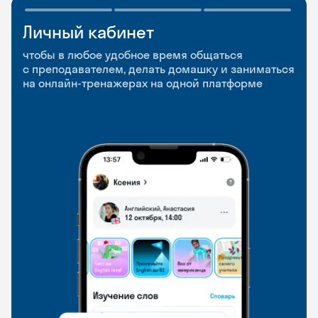
Личный кабинет
Мобильное
Разговорные клубы
приложение
и Talks
чтобы в любое удобное время общаться
с преподавателем, делать домашку и заниматься
чтобы заниматься и изучать новые слова где
Групповые занятия для разговорной практики
на онлайн-тренажерах на одной платформе
и когда удобно
и индивидуальные встречи с преподавателями
со всего мира, чтобы общаться на английском
свободно