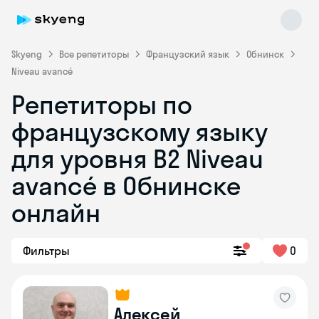
Skyeng
Все репетиторы
Французский язык
Обнинск
Niveau avancé
Репетиторы по
французскому языку
для уровня B2 Niveau
avancé в Обнинске
Skyeng Chat
online
онлайн
Фильтры
0
Алексей