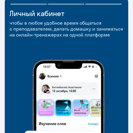
Личный кабинет
Мобильное
Разговорные клубы
приложение
и Talks
чтобы в любое удобное время общаться
с преподавателем, делать домашку и заниматься
чтобы заниматься и изучать новые слова где
Групповые занятия для разговорной практики
на онлайн-тренажерах на одной платформе
и когда удобно
и индивидуальные встречи с преподавателями
со всего мира, чтобы общаться на английском
свободно