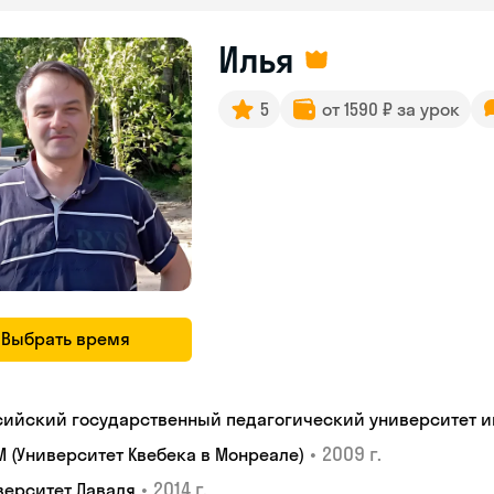
Илья
5
от 1590 ₽ за урок
Выбрать время
сийский государственный педагогический университет им.
•
2009 г.
M (Университет Квебека в Монреале)
•
2014 г.
верситет Лаваля