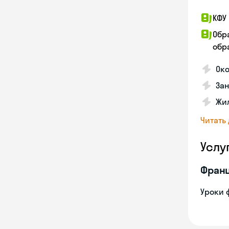
КФУ 
Обр
обра
Око
За
Жил
Читать
Услу
Франц
Уроки 