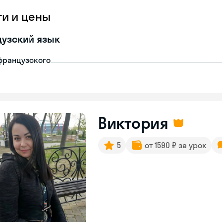
ги и цены
узский язык
французского
Виктория
5
от 1590 ₽ за урок