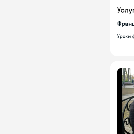
Услу
Франц
Уроки 