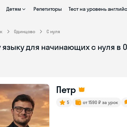
Детям
Репетиторы
Тест на уровень англий
к
Одинцово
С нуля
 языку для начинающих с нуля в 
Петр
5
от 1590 ₽ за урок