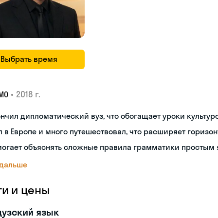
Выбрать время
•
2018 г.
МО
нчил дипломатический вуз, что обогащает уроки культуро
 в Европе и много путешествовал, что расширяет горизон
могает объяснять сложные правила грамматики простым 
 дальше
ги и цены
узский язык