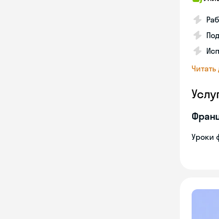
Раб
Под
Исп
Читать
Услу
Франц
Уроки 