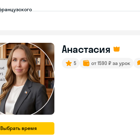
французского
Анастасия
5
от 1590 ₽ за урок
Выбрать время