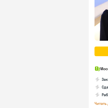
Мос
За
Сд
Раб
Читать