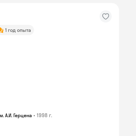
1 год опыта
•
1998 г.
 А.И. Герцена