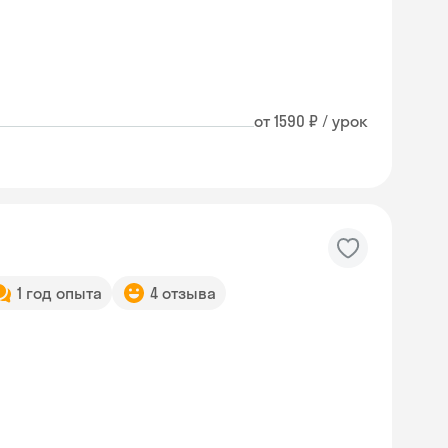
от 1590 ₽ / урок
1 год опыта
4 отзыва
Skyeng Chat
online