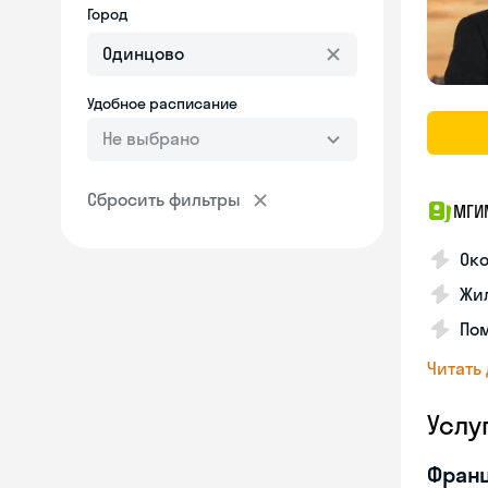
Город
Удобное расписание
Не выбрано
Сбросить фильтры
МГИ
Око
Жил
По
Читать
Услу
Франц