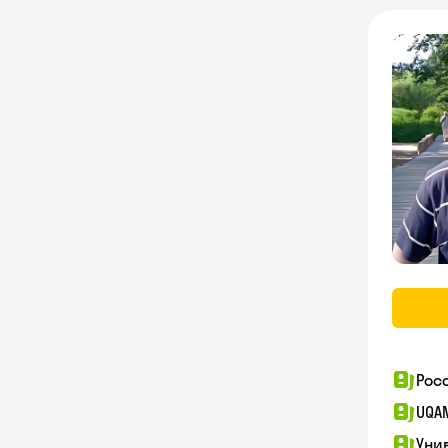
Рос
UQA
Уни