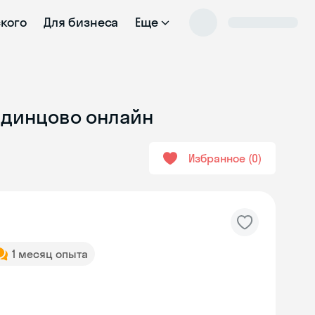
ского
Для бизнеса
Еще
Одинцово онлайн
Избранное
0
1 месяц опыта