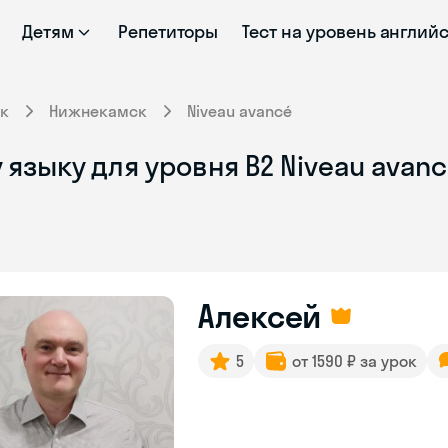
Детям
Репетиторы
Тест на уровень англий
к
Нижнекамск
Niveau avancé
языку для уровня B2 Niveau avan
Алексей
5
от 1590 ₽ за урок