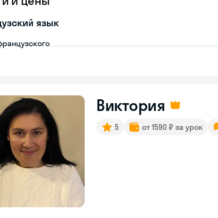
ги и цены
узский язык
французского
Виктория
5
от 1590 ₽ за урок