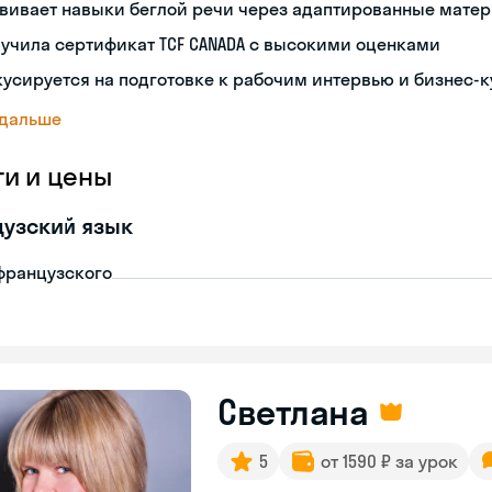
звивает навыки беглой речи через адаптированные мате
учила сертификат TCF CANADA с высокими оценками
усируется на подготовке к рабочим интервью и бизнес-
 дальше
ги и цены
узский язык
французского
Светлана
5
от 1590 ₽ за урок