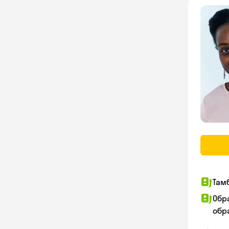
Там
Обр
обра