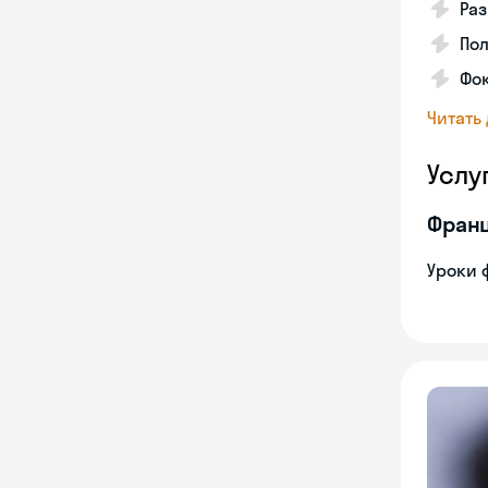
Ра
Пол
Фок
Читать
Услу
Франц
Уроки 