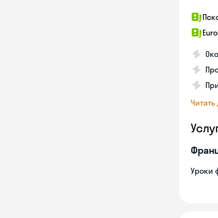
Пск
Euro
Око
Пр
Пр
Читать
Услу
Франц
Уроки 