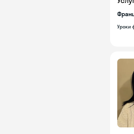
Услу
Франц
Уроки 