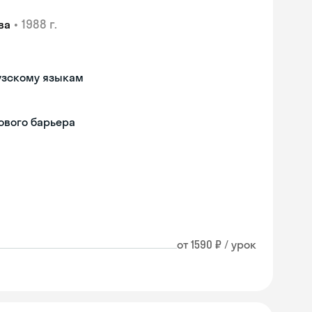
•
1988 г.
ва
узскому языкам
ового барьера
от 1590 ₽ / урок