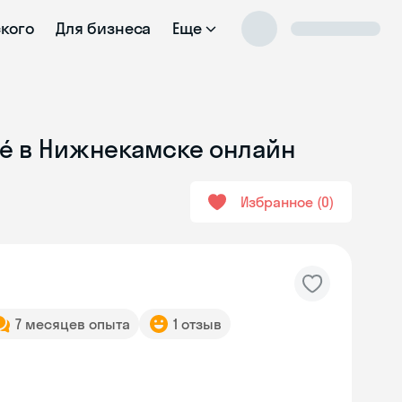
ского
Для бизнеса
Еще
cé в Нижнекамске онлайн
Избранное
0
7 месяцев опыта
1 отзыв