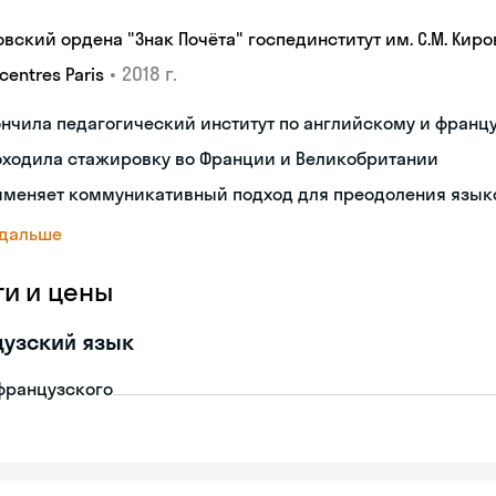
овский ордена "Знак Почёта" госпединститут им. С.М. Киро
•
2018 г.
centres Paris
нчила педагогический институт по английскому и франц
оходила стажировку во Франции и Великобритании
именяет коммуникативный подход для преодоления язык
 дальше
ги и цены
узский язык
французского