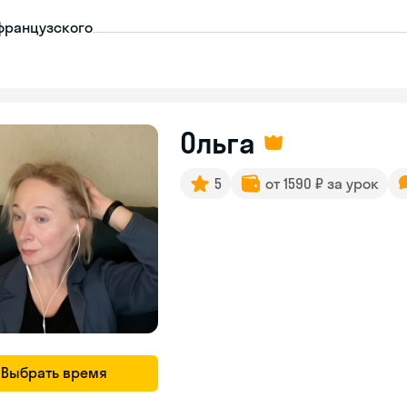
французского
Ольга
5
от 1590 ₽ за урок
Выбрать время