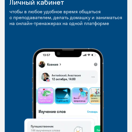
Личный кабинет
Мобильное
Разговорные клубы
приложение
и Talks
чтобы в любое удобное время общаться
с преподавателем, делать домашку и заниматься
чтобы заниматься и изучать новые слова где
Групповые занятия для разговорной практики
на онлайн-тренажерах на одной платформе
и когда удобно
и индивидуальные встречи с преподавателями
со всего мира, чтобы общаться на английском
свободно