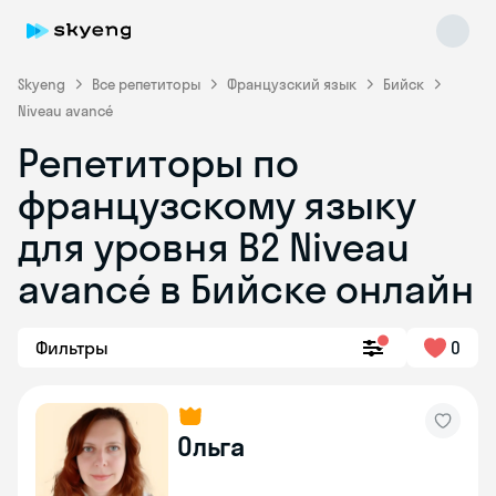
Skyeng
Все репетиторы
Французский язык
Бийск
Niveau avancé
Репетиторы по
французскому языку
для уровня B2 Niveau
avancé в Бийске онлайн
Skyeng Chat
online
Фильтры
0
Ольга