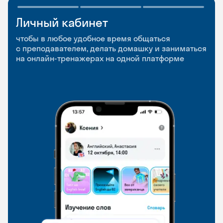
Личный кабинет
Мобильное
Разговорные клубы
приложение
и Talks
чтобы в любое удобное время общаться
с преподавателем, делать домашку и заниматься
чтобы заниматься и изучать новые слова где
Групповые занятия для разговорной практики
на онлайн-тренажерах на одной платформе
и когда удобно
и индивидуальные встречи с преподавателями
со всего мира, чтобы общаться на английском
свободно