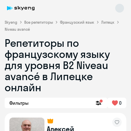
Skyeng
Все репетиторы
Французский язык
Липецк
Niveau avancé
Репетиторы по
французскому языку
для уровня B2 Niveau
avancé в Липецке
Skyeng Chat
online
онлайн
Фильтры
0
Алексей