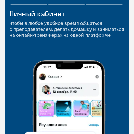
Личный кабинет
Мобильное
Разговорные клубы
приложение
и Talks
чтобы в любое удобное время общаться
с преподавателем, делать домашку и заниматься
чтобы заниматься и изучать новые слова где
Групповые занятия для разговорной практики
на онлайн-тренажерах на одной платформе
и когда удобно
и индивидуальные встречи с преподавателями
со всего мира, чтобы общаться на английском
свободно