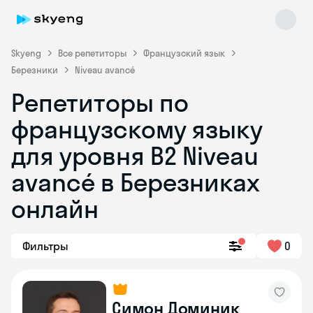
Skyeng
Все репетиторы
Французский язык
Березники
Niveau avancé
Репетиторы по
французскому языку
для уровня B2 Niveau
avancé в Березниках
Skyeng Chat
online
онлайн
Фильтры
0
Симон Доминик