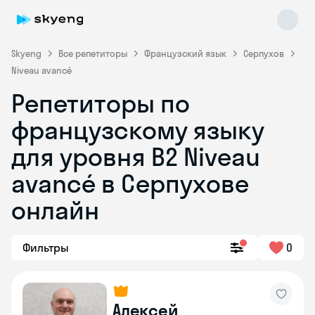
Skyeng
Все репетиторы
Французский язык
Серпухов
Niveau avancé
Репетиторы по
французскому языку
для уровня B2 Niveau
avancé в Серпухове
Skyeng Chat
online
онлайн
Фильтры
0
Алексей