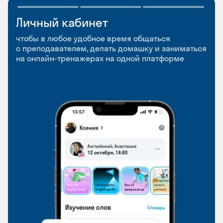
Личный кабинет
Мобильное
Разговорные клубы
приложение
и Talks
чтобы в любое удобное время общаться
с преподавателем, делать домашку и заниматься
чтобы заниматься и изучать новые слова где
Групповые занятия для разговорной практики
на онлайн-тренажерах на одной платформе
и когда удобно
и индивидуальные встречи с преподавателями
со всего мира, чтобы общаться на английском
свободно