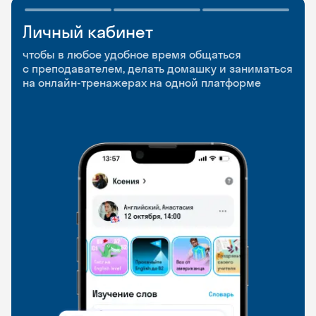
Личный кабинет
Мобильное
Разговорные клубы
приложение
и Talks
чтобы в любое удобное время общаться
с преподавателем, делать домашку и заниматься
чтобы заниматься и изучать новые слова где
Групповые занятия для разговорной практики
на онлайн-тренажерах на одной платформе
и когда удобно
и индивидуальные встречи с преподавателями
со всего мира, чтобы общаться на английском
свободно