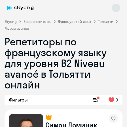
Skyeng
Все репетиторы
Французский язык
Тольятти
Niveau avancé
Репетиторы по
французскому языку
для уровня B2 Niveau
avancé в Тольятти
Skyeng Chat
online
онлайн
Фильтры
0
Симон Доминик