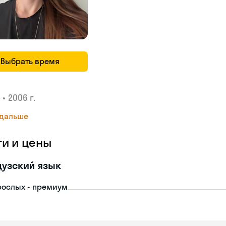
Выбрать время
•
2006 г.
 дальше
ги и цены
узский язык
рослых - премиум