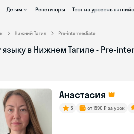
Детям
Репетиторы
Тест на уровень англий
к
Нижний Тагил
Pre-intermediate
языку в Нижнем Тагиле - Pre-inte
Анастасия
5
от 1590 ₽ за урок