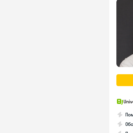
Univ
Пом
Обс