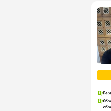
Пер
Обр
обра