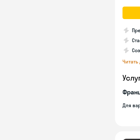
Пр
Ста
Соз
Читать
Услу
Франц
Для вз