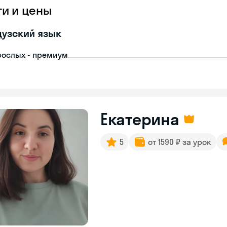
ги и цены
узский язык
рослых - премиум
Екатерина
5
от 1590 ₽ за урок