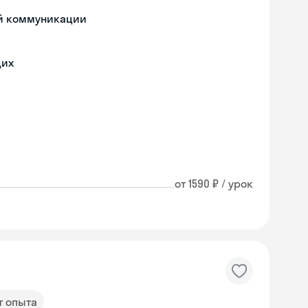
ой коммуникации
щих
от 1590 ₽ / урок
т опыта