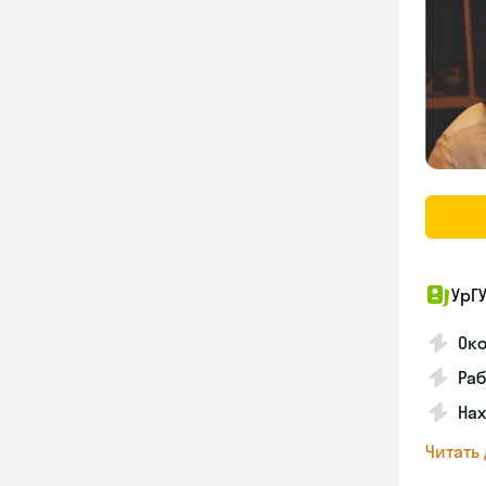
УрГ
Око
Раб
Нах
Читать