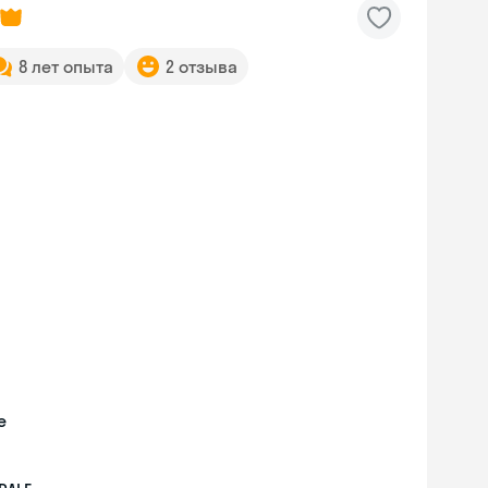
8 лет опыта
2 отзыва
е
Skyeng Chat
online