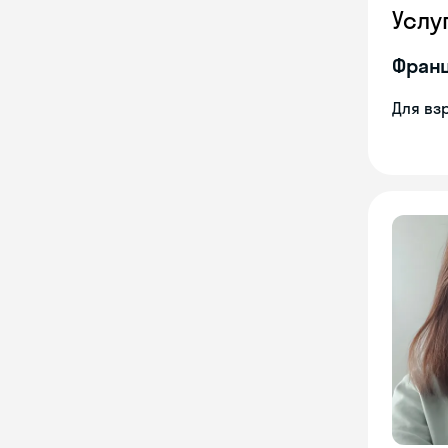
Услу
Франц
Для вз