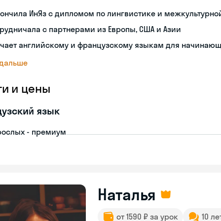
кончила ИнЯз с дипломом по лингвистике и межкультурн
рудничала с партнерами из Европы, США и Азии
учает английскому и французскому языкам для начинаю
 дальше
ги и цены
узский язык
рослых - премиум
Наталья
от 1590 ₽ за урок
10 ле