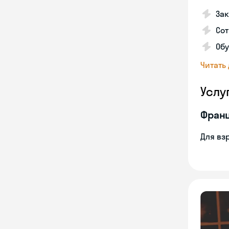
За
Сот
Об
Читать
Услу
Франц
Для вз