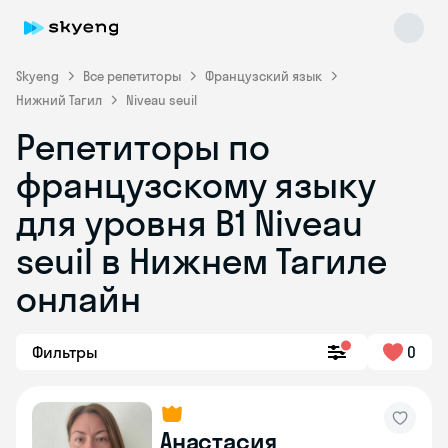
Skyeng
Все репетиторы
Французский язык
Нижний Тагил
Niveau seuil
Репетиторы по
французскому языку
для уровня B1 Niveau
seuil в Нижнем Тагиле
Skyeng Chat
online
онлайн
Фильтры
0
Анастасия