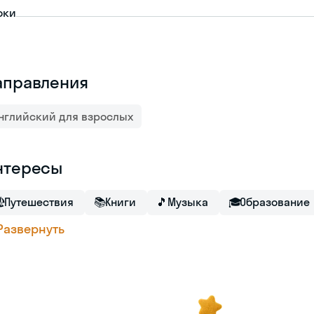
оки
аправления
нглийский для взрослых
нтересы

Путешествия
📚
Книги
🎵
Музыка
🎓
Образование
Развернуть