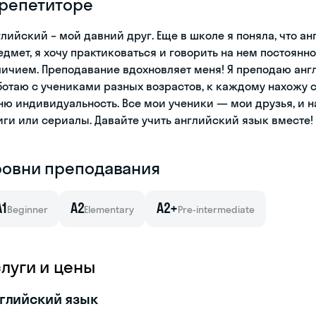
 репетиторе
глийский – мой давний друг. Еще в школе я поняла, что а
едмет, я хочу практиковаться и говорить на нем постоянно.
личием. Преподавание вдохновляет меня! Я преподаю англ
ботаю с учениками разных возрастов, к каждому нахожу 
ню индивидуальность. Все мои ученики — мои друзья, и 
иги или сериалы. Давайте учить английский язык вместе!
ровни преподавания
A1
A2
A2+
Beginner
Elementary
Pre-intermediate
слуги и цены
глийский язык