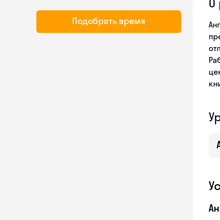
О
Подобрать время
Ан
пр
от
Ра
це
кн
У
У
Ан