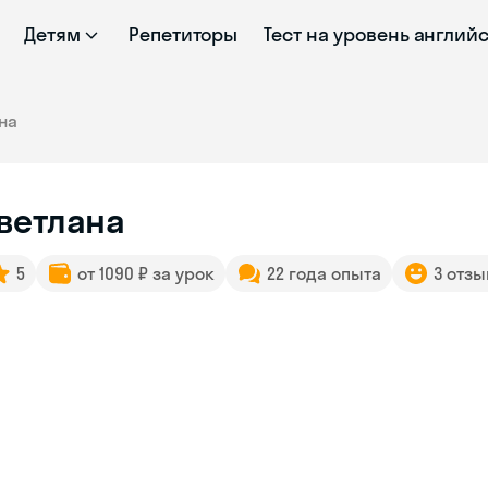
Детям
Репетиторы
Тест на уровень англий
на
ветлана
5
от 1090 ₽ за урок
22 года опыта
3 отзы