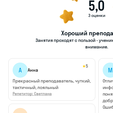
5,0
3 оценки
Хороший препода
Занятия проходят с пользой - учени
внимание.
5
★
А
М
Анна
Прекрасный преподаватель, чуткий,
Отли
тактичный, лояльный
инфо
Репетитор: Светлана
поня
добр
Ошиб