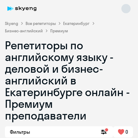
Skyeng
Все репетиторы
Екатеринбург
Бизнес-английский
Премиум
Репетиторы по
английскому языку -
деловой и бизнес-
английский в
Skyeng Chat
online
Екатеринбурге онлайн -
Премиум
преподаватели
Фильтры
0