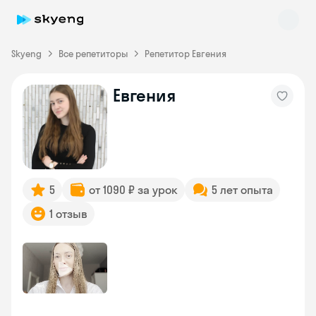
Skyeng
Все репетиторы
Репетитор Евгения
Евгения
Skyeng Chat
online
5
от 1090 ₽ за урок
5 лет опыта
1 отзыв