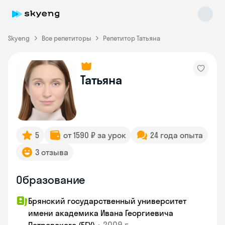
Skyeng
Все репетиторы
Репетитор Татьяна
Татьяна
Skyeng Chat
online
5
от 1590 ₽ за урок
24 года опыта
3 отзыва
Образование
Брянский государственный университет
имени академика Ивана Георгиевича
•
2009 г.