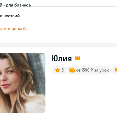
й - для бизнеса
тешествий
уги и цены (5)
Юлия
5
от 1590 ₽ за урок