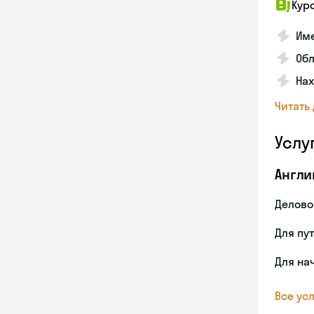
Кур
Име
Об
На
Читать
Услу
Англи
Делово
Для пу
Для на
Все усл