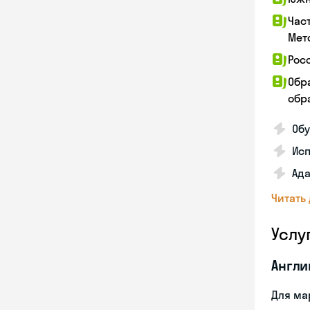
Час
Мет
Рос
Обр
обра
Обу
Ис
Ада
Читать
Услу
Англи
Для ма