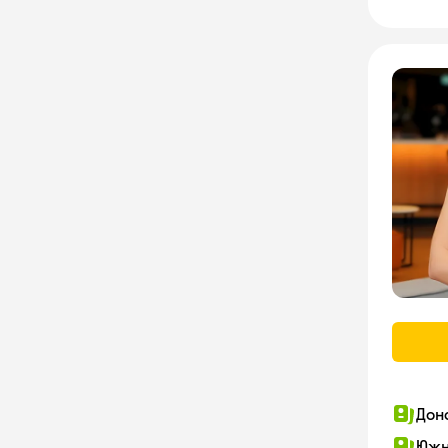
Дон
Южн