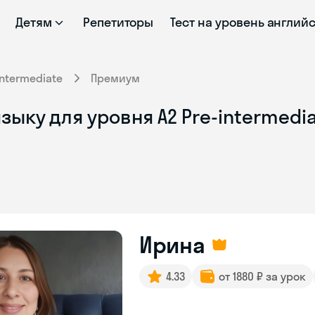
Детям
Репетиторы
Тест на уровень англий
intermediate
Премиум
ыку для уровня A2 Pre-intermedia
Ирина
4.33
от 1880 ₽ за урок