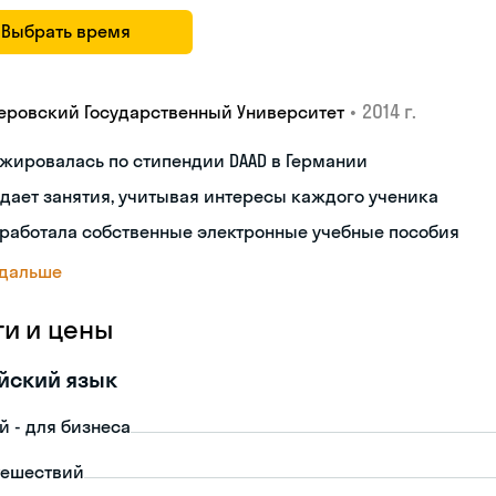
Выбрать время
•
2014 г.
еровский Государственный Университет
жировалась по стипендии DAAD в Германии
дает занятия, учитывая интересы каждого ученика
работала собственные электронные учебные пособия
 дальше
ги и цены
йский язык
й - для бизнеса
тешествий