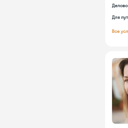
Делово
Для пу
Все усл