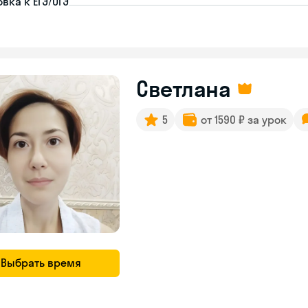
вка к ЕГЭ/ОГЭ
Светлана
5
от 1590 ₽ за урок
Выбрать время