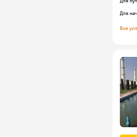
Для пу
Для на
Все усл