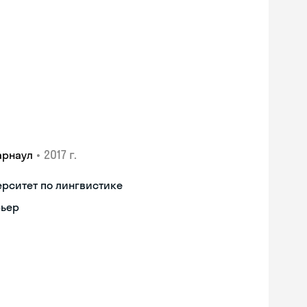
•
2017 г.
арнаул
рситет по лингвистике
рьер