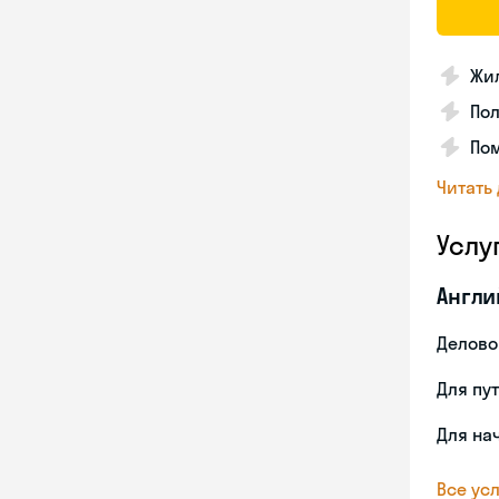
Жил
По
Пом
Читать
Услу
Англи
Делово
Для пу
Для на
Все усл