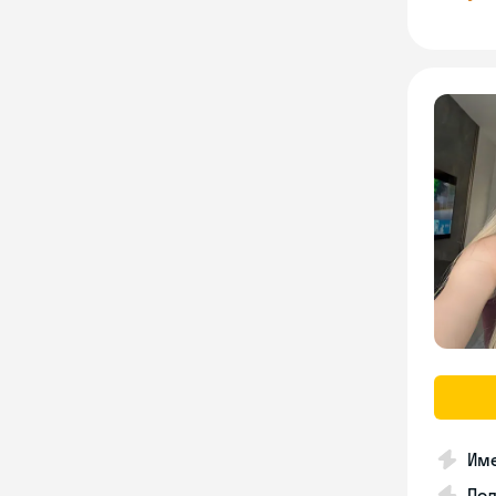
Им
Пол