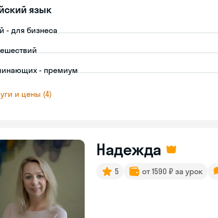
йский язык
й - для бизнеса
тешествий
чинающих - премиум
уги и цены (4)
Надежда
5
от 1590 ₽ за урок