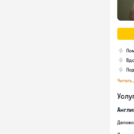
Пом
Вдо
По
Читать
Услу
Англи
Делово