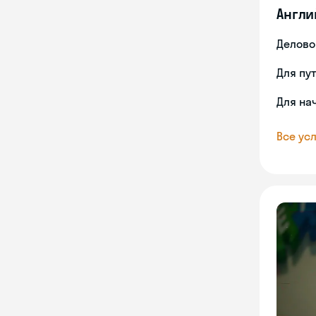
Англи
Делово
Для пу
Для на
Все усл