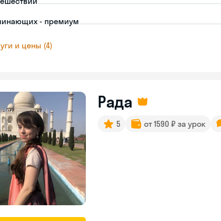
тешествий
чинающих - премиум
уги и цены (4)
Рада
5
от 1590 ₽ за урок