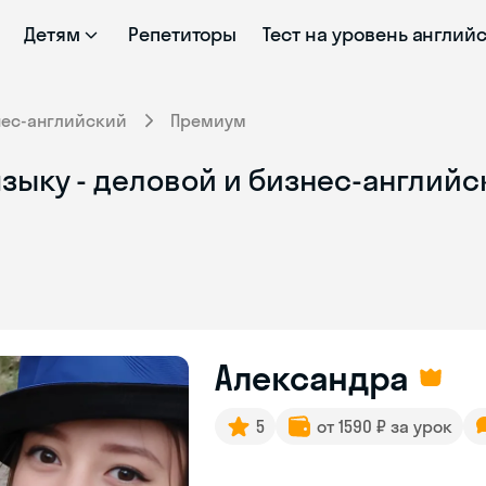
Детям
Репетиторы
Тест на уровень англий
нес-английский
Премиум
зыку - деловой и бизнес-английск
Александра
5
от 1590 ₽ за урок