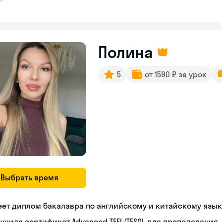
Полина
5
от 1590 ₽ за урок
Выбрать время
еет диплом бакалавра по английскому и китайскому язы
учила сертификат Advanced TEFL/TESOL для преподавания