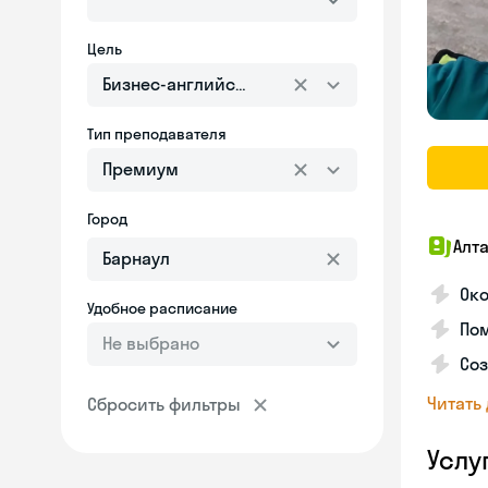
Цель
Бизнес-английский
Тип преподавателя
Премиум
Город
Алт
Око
Удобное расписание
По
Не выбрано
Соз
Читать
Сбросить фильтры
Услу