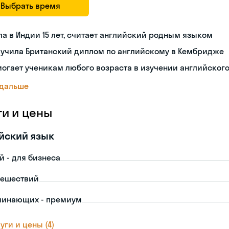
Выбрать время
а в Индии 15 лет, считает английский родным языком
лучила Британский диплом по английскому в Кембридже
огает ученикам любого возраста в изучении английског
 дальше
ги и цены
йский язык
й - для бизнеса
тешествий
чинающих - премиум
уги и цены (4)