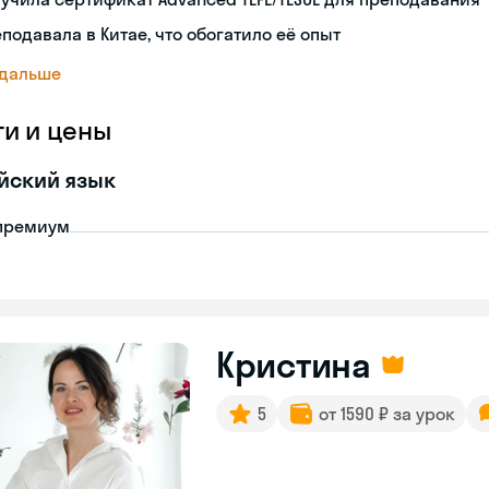
подавала в Китае, что обогатило её опыт
 дальше
ги и цены
йский язык
премиум
Кристина
5
от 1590 ₽ за урок