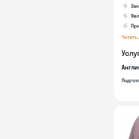
Зак
Явл
При
Читать
Услу
Англи
Подгото