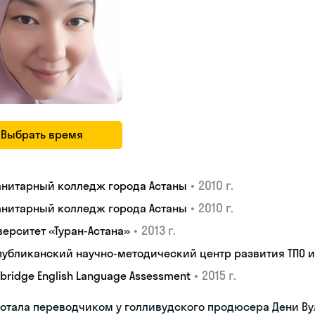
Выбрать время
•
2010 г.
анитарный колледж города Астаны
•
2010 г.
анитарный колледж города Астаны
•
2013 г.
верситет «Туран-Астана»
публиканский научно-методический центр развития ТПО 
•
2015 г.
bridge English Language Assessment
отала переводчиком у голливудского продюсера Дени В