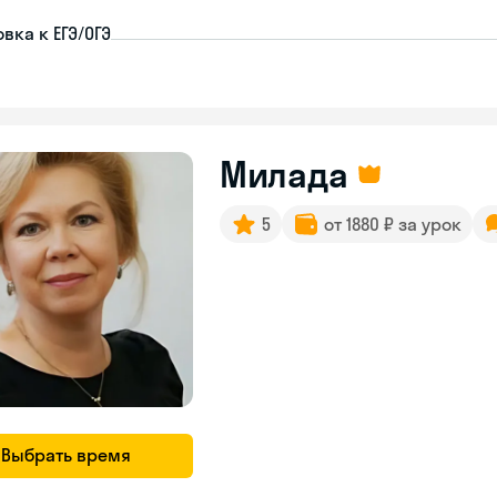
вка к ЕГЭ/ОГЭ
Милада
5
от 1880 ₽ за урок
Выбрать время