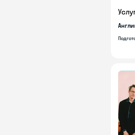
Услу
Англи
Подгото