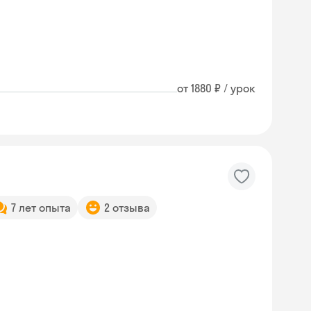
от 1880 ₽ / урок
7 лет опыта
2 отзыва
Skyeng Chat
online