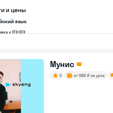
ги и цены
йский язык
вка к ЕГЭ/ОГЭ
Мунис
5
от 1880 ₽ за урок