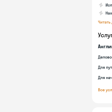
Исп
Нах
Читать
Услу
Англи
Делово
Для пу
Для на
Все усл