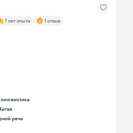
7 лет опыта
1 отзыв
 лингвистика
Китае
орной речи