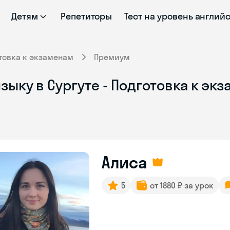
Детям
Репетиторы
Тест на уровень англий
товка к экзаменам
Премиум
зыку в Сургуте - Подготовка к эк
Алиса
5
от 1880 ₽ за урок