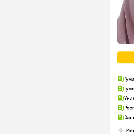
Гум
Гум
Уни
Рес
Cam
Раб