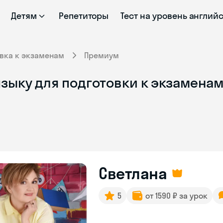
Детям
Репетиторы
Тест на уровень англий
вка к экзаменам
Премиум
зыку для подготовки к экзаменам
Светлана
5
от 1590 ₽ за урок