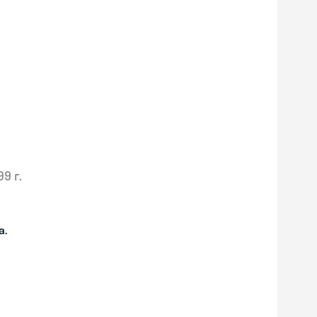
99 г.
а.