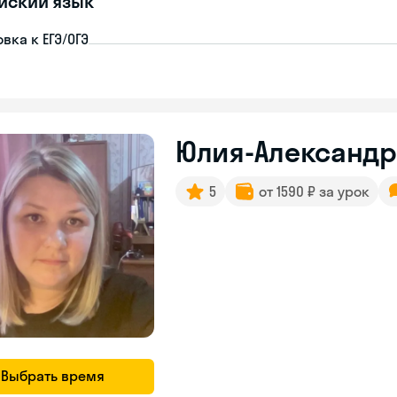
йский язык
вка к ЕГЭ/ОГЭ
Юлия-Александ
5
от 1590 ₽ за урок
Выбрать время