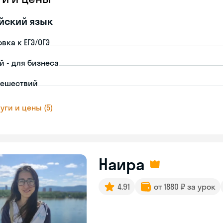
йский язык
вка к ЕГЭ/ОГЭ
й - для бизнеса
тешествий
уги и цены (5)
Наира
4.91
от 1880 ₽ за урок