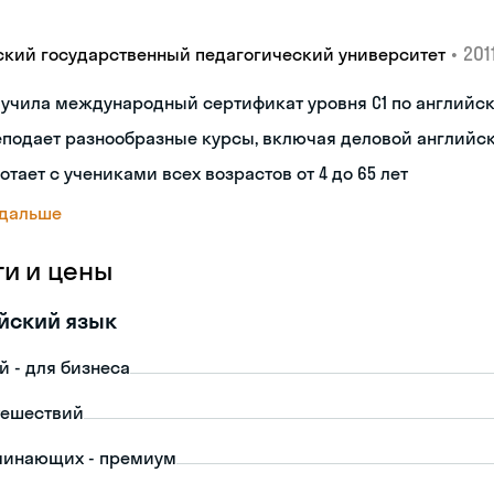
•
2011
ский государственный педагогический университет
лучила международный сертификат уровня C1 по английс
еподает разнообразные курсы, включая деловой английс
отает с учениками всех возрастов от 4 до 65 лет
 дальше
ги и цены
йский язык
й - для бизнеса
тешествий
чинающих - премиум