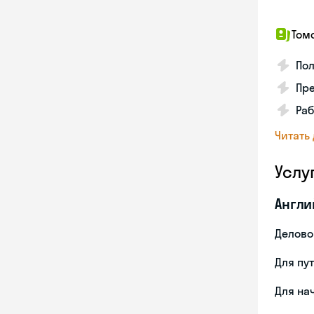
Том
По
Пр
Раб
Читать
Услу
Англи
Делово
Для пу
Для на