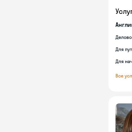
Услу
Англи
Делово
Для пу
Для на
Все усл