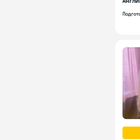
Англи
Подгото