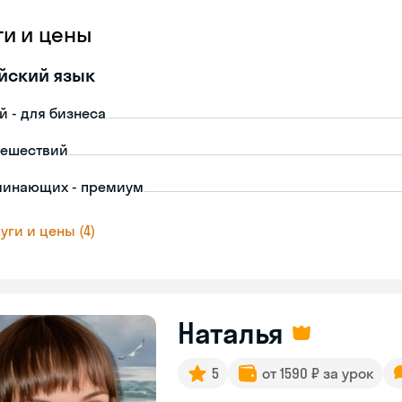
ги и цены
йский язык
й - для бизнеса
тешествий
чинающих - премиум
уги и цены (4)
Наталья
5
от 1590 ₽ за урок