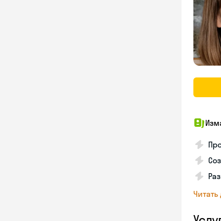
Изм
Про
Соз
Раз
Читать
Услу