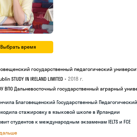
Выбрать время
говещенский государственный педагогический универси
•
2018 г.
Dublin STUDY IN IRELAND LIMITED
ОУ ВПО Дальневосточный государственный аграрный унив
ончила Благовещенский Государственный Педагогический
оходила стажировку в языковой школе в Ирландии
овит студентов к международным экзаменам IELTS и FCE
 дальше