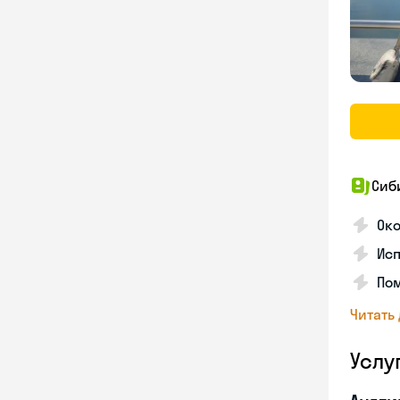
Сиб
Ок
Исп
Пом
Читать
Услу