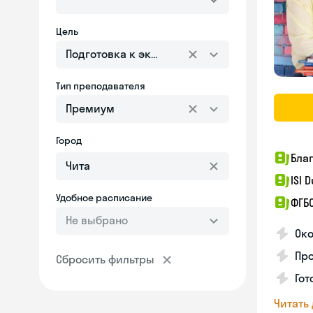
Цель
Подготовка к экзаменам
Тип преподавателя
Премиум
Город
Бла
ISI 
Удобное расписание
ФГБ
Не выбрано
Ок
Пр
Сбросить фильтры
Гот
Читать