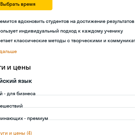
Выбрать время
емится вдохновить студентов на достижение результатов
пользует индивидуальный подход к каждому ученику
четает классические методы с творческими и коммуник
 дальше
ги и цены
йский язык
й - для бизнеса
тешествий
чинающих - премиум
уги и цены (4)