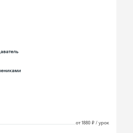
даватель
чениками
от 1880 ₽ / урок
Skyeng Chat
online