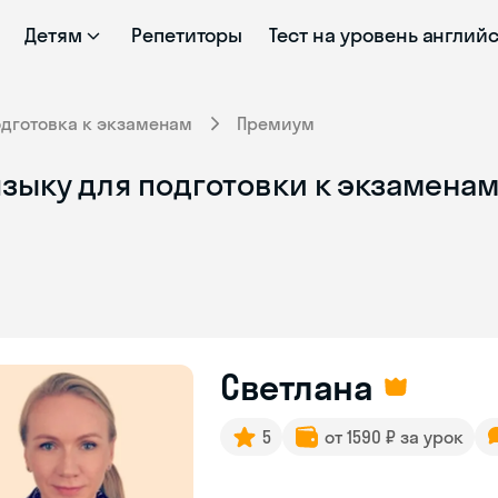
Детям
Репетиторы
Тест на уровень англий
одготовка к экзаменам
Премиум
зыку для подготовки к экзаменам
Светлана
5
от 1590 ₽ за урок