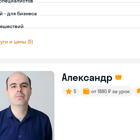
-специалистов
й - для бизнеса
тешествий
уги и цены (5)
Александр
5
от 1880 ₽ за урок