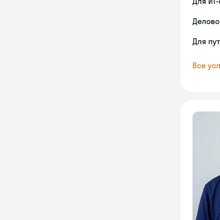
Для ИТ
Делово
Для пу
Все усл