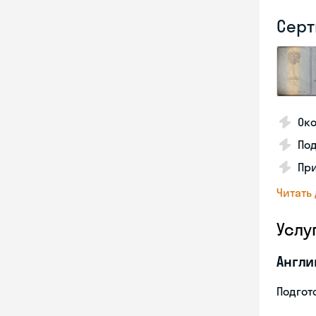
Серт
Око
По
Пр
Читать
Услу
Англи
Подгото