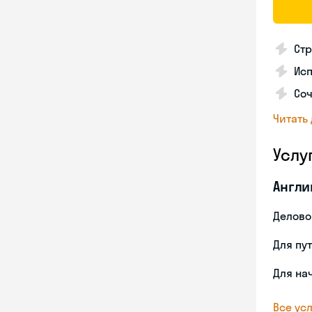
Стр
Ис
Со
Читать
Услу
Англи
Делово
Для пу
Для на
Все усл