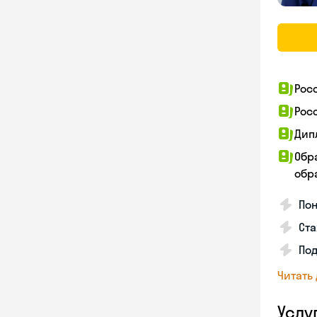
Рос
Рос
Дип
Обр
обра
Пон
Ста
Под
Читать
Услу