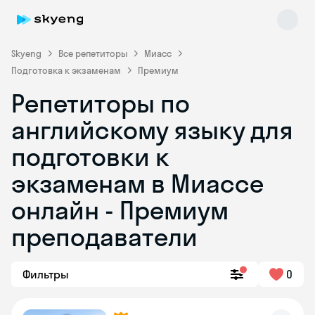
Skyeng
Все репетиторы
Миасс
Подготовка к экзаменам
Премиум
Репетиторы по
английскому языку для
подготовки к
экзаменам в Миассе
Skyeng Chat
online
онлайн - Премиум
преподаватели
Фильтры
0