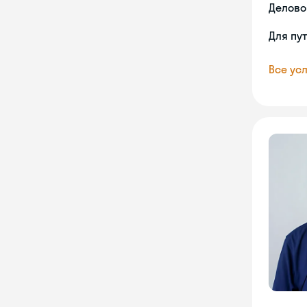
Делово
Для пу
Все усл