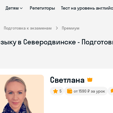
Детям
Репетиторы
Тест на уровень англий
Подготовка к экзаменам
Премиум
зыку в Северодвинске - Подготов
Светлана
5
от 1590 ₽ за урок