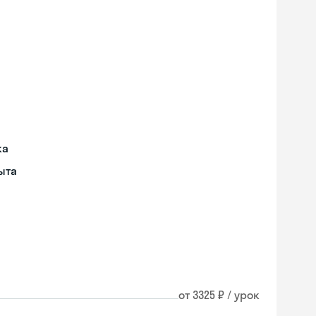
ка
ыта
от 3325 ₽ / урок