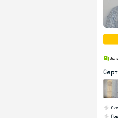
Вол
Серт
Око
По