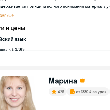
идерживается принципа полного понимания материала у
 дальше
ги и цены
йский язык
вка к ЕГЭ/ОГЭ
Марина
4.79
от 1880 ₽ за урок