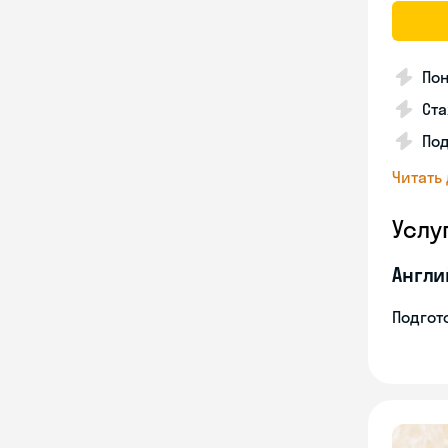
Пон
Ста
Под
Читать
Услу
Англи
Подгото