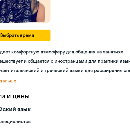
Выбрать время
дает комфортную атмосферу для общения на занятиях
ешествует и общается с иностранцами для практики язы
чает итальянский и греческий языки для расширения оп
 дальше
ги и цены
йский язык
-специалистов