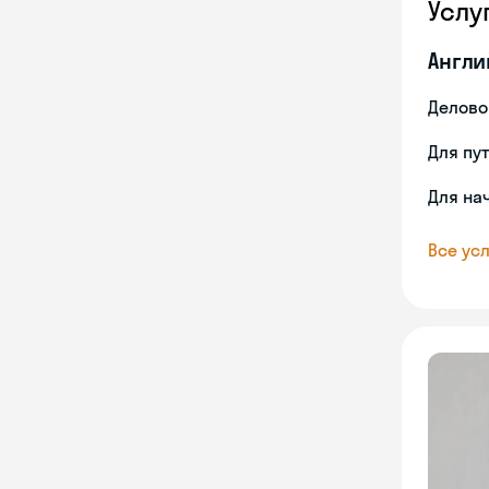
Услу
Англи
Делово
Для пу
Для на
Все усл