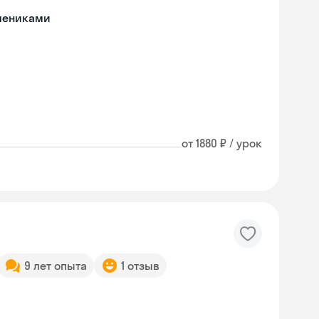
чениками
от 1880 ₽ / урок
9 лет опыта
1 отзыв
Skyeng Chat
online