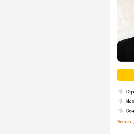
Стр
Ис
Со
Читать