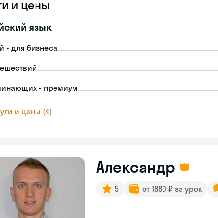
ги и цены
йский язык
й - для бизнеса
тешествий
чинающих - премиум
уги и цены (4)
Александр
5
от 1880 ₽ за урок