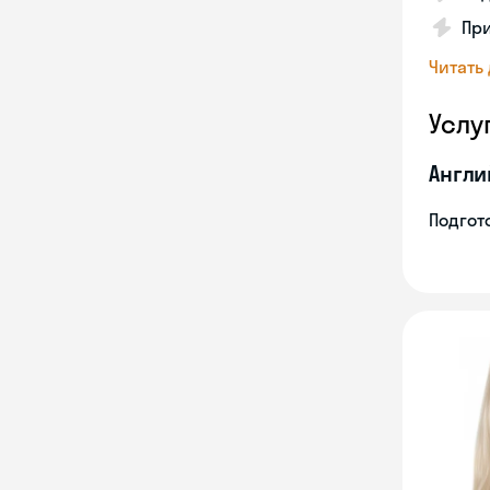
Пр
Читать
Услу
Англи
Подгото