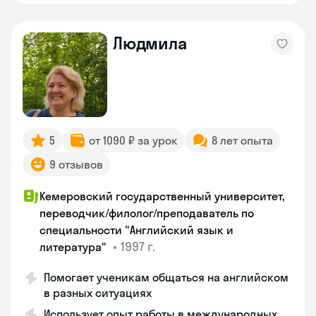
Людмила
5
от 1090 ₽ за урок
8 лет опыта
9 отзывов
Кемеровский государственный университет,
переводчик/филолог/преподаватель по
специальности "Английский язык и
•
1997 г.
литература"
Помогает ученикам общаться на английском
в разных ситуациях
Использует опыт работы в международных