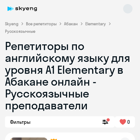
Skyeng
Все репетиторы
Абакан
Elementary
Русскоязычные
Репетиторы по
английскому языку для
уровня A1 Elementary в
Абакане онлайн -
Skyeng Chat
online
Русскоязычные
преподаватели
Фильтры
0