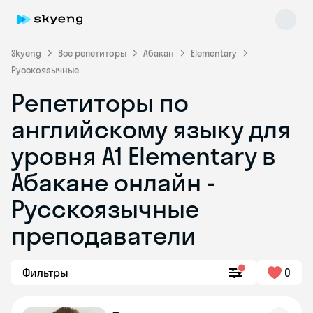
Skyeng
Все репетиторы
Абакан
Elementary
Русскоязычные
Репетиторы по
английскому языку для
уровня A1 Elementary в
Абакане онлайн -
Skyeng Chat
online
Русскоязычные
преподаватели
Фильтры
0