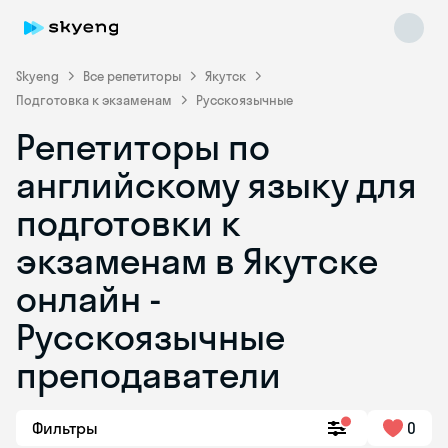
Skyeng
Все репетиторы
Якутск
Подготовка к экзаменам
Русскоязычные
Репетиторы по
английскому языку для
подготовки к
экзаменам в Якутске
Skyeng Chat
online
онлайн -
Русскоязычные
преподаватели
Фильтры
0