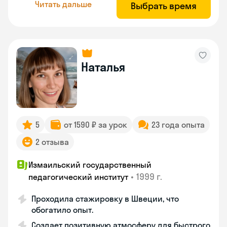
Читать дальше
Выбрать время
Наталья
5
от 1590 ₽ за урок
23 года опыта
2 отзыва
Измаильский государственный
•
1999 г.
педагогический институт
Проходила стажировку в Швеции, что
обогатило опыт.
Создает позитивную атмосферу для быстрого