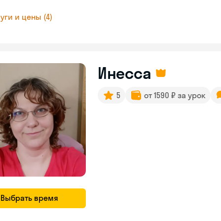
уги и цены (4)
Инесса
5
от 1590 ₽ за урок
Выбрать время