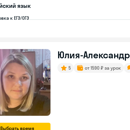
йский язык
вка к ЕГЭ/ОГЭ
Юлия-Александ
5
от 1590 ₽ за урок
Выбрать время