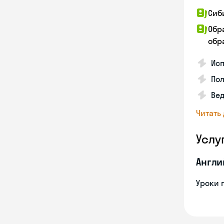
Сиб
Обр
обра
Исп
Пол
Ве
Читать
Услу
Англи
Уроки 