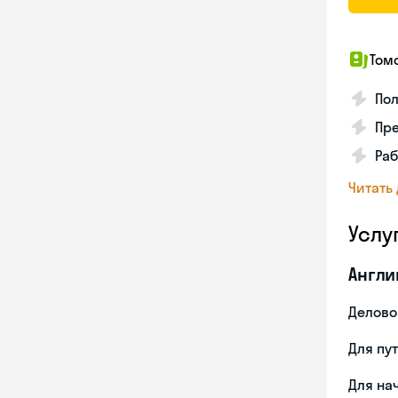
Том
По
Пр
Раб
Читать
Услу
Англи
Делово
Для пу
Для на