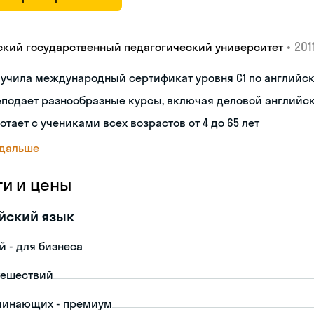
•
2011
ский государственный педагогический университет
лучила международный сертификат уровня C1 по английс
еподает разнообразные курсы, включая деловой английс
отает с учениками всех возрастов от 4 до 65 лет
 дальше
ги и цены
йский язык
й - для бизнеса
тешествий
чинающих - премиум