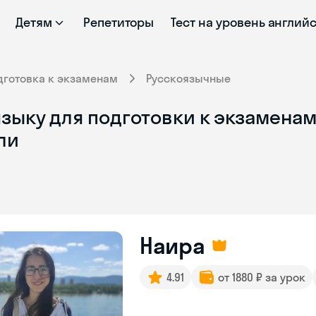
Детям
Репетиторы
Тест на уровень англий
дготовка к экзаменам
Русскоязычные
зыку для подготовки к экзаменам
ли
Наира
4.91
от 1880 ₽ за урок