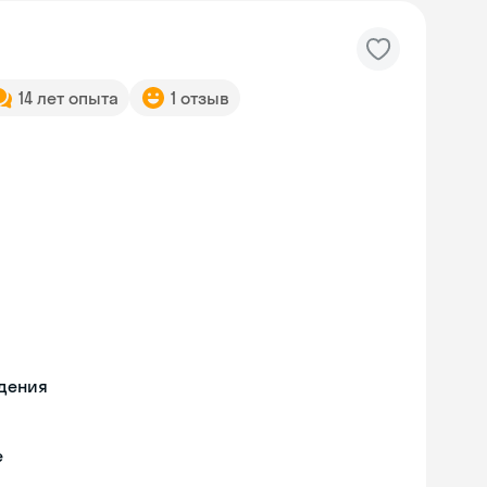
14 лет опыта
1 отзыв
едения
е