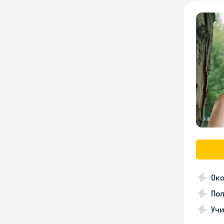
Око
Пол
Учи