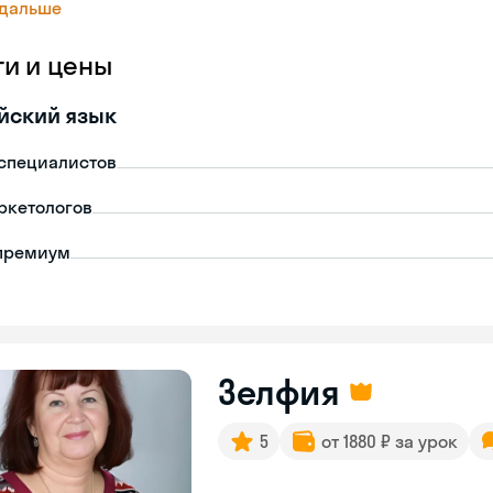
 дальше
ги и цены
йский язык
-специалистов
ркетологов
премиум
Зелфия
5
от 1880 ₽ за урок