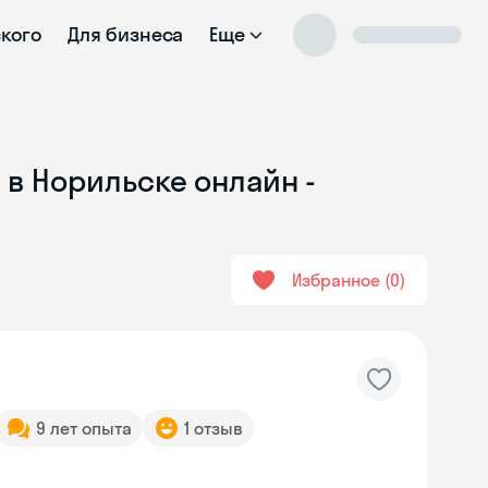
ского
Для бизнеса
Еще
 в Норильске онлайн -
Избранное
0
9 лет опыта
1 отзыв