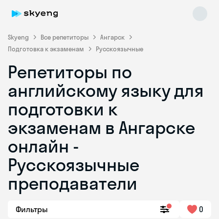
Skyeng
Все репетиторы
Ангарск
Подготовка к экзаменам
Русскоязычные
Репетиторы по
английскому языку для
подготовки к
экзаменам в Ангарске
Skyeng Chat
online
онлайн -
Русскоязычные
преподаватели
Фильтры
0