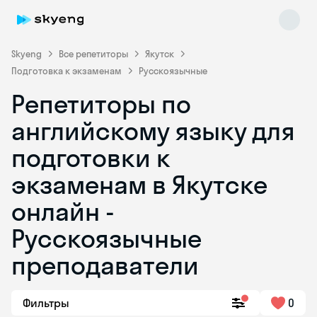
Skyeng
Все репетиторы
Якутск
Подготовка к экзаменам
Русскоязычные
Репетиторы по
английскому языку для
подготовки к
экзаменам в Якутске
Skyeng Chat
online
онлайн -
Русскоязычные
преподаватели
Фильтры
0