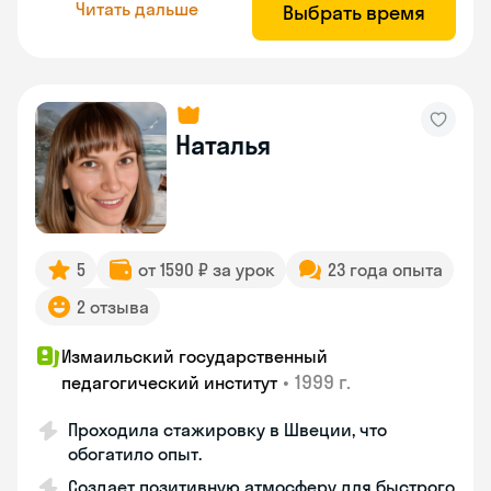
Читать дальше
Выбрать время
Наталья
5
от 1590 ₽ за урок
23 года опыта
2 отзыва
Измаильский государственный
•
1999 г.
педагогический институт
Проходила стажировку в Швеции, что
обогатило опыт.
Создает позитивную атмосферу для быстрого