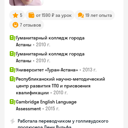
5
от 1590 ₽ за урок
19 лет опыта
7 отзывов
Гуманитарный колледж города
•
2010 г.
Астаны
Гуманитарный колледж города
•
2010 г.
Астаны
•
2013 г.
Университет «Туран-Астана»
Республиканский научно-методический
центр развития ТПО и присвоения
•
2010 г.
квалификации
Cambridge English Language
•
2015 г.
Assessment
Работала переводчиком у голливудского
продюсера Дени Вульфа