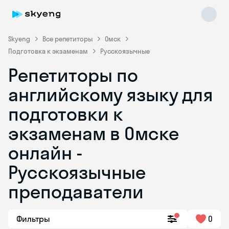
Skyeng
Все репетиторы
Омск
Подготовка к экзаменам
Русскоязычные
Репетиторы по
английскому языку для
подготовки к
экзаменам в Омске
Skyeng Chat
online
онлайн -
Русскоязычные
преподаватели
Фильтры
0