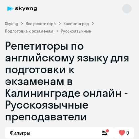
Skyeng
Все репетиторы
Калининград
Подготовка к экзаменам
Русскоязычные
Репетиторы по
английскому языку для
подготовки к
экзаменам в
Skyeng Chat
online
Калининграде онлайн -
Русскоязычные
преподаватели
Фильтры
0