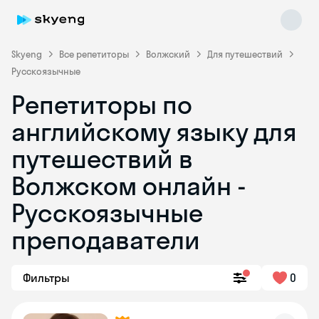
Skyeng
Все репетиторы
Волжский
Для путешествий
Русскоязычные
Репетиторы по
английскому языку для
путешествий в
Волжском онлайн -
Skyeng Chat
online
Русскоязычные
преподаватели
Фильтры
0