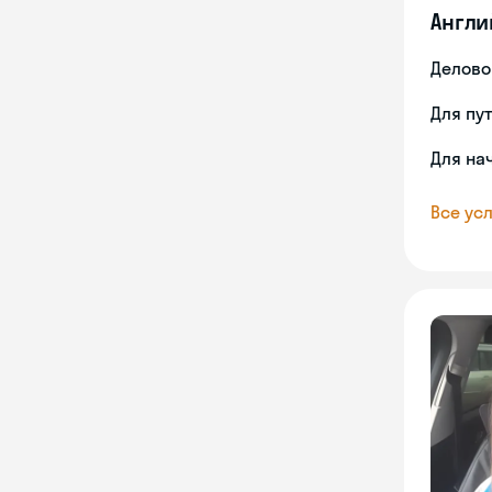
Англи
Делово
Для пу
Для на
Все усл