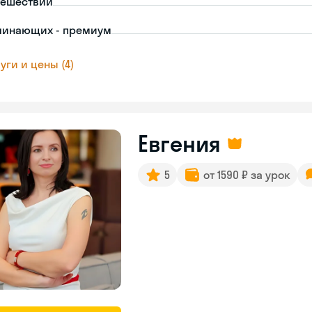
тешествий
чинающих - премиум
уги и цены (4)
Евгения
5
от 1590 ₽ за урок