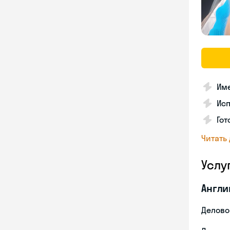
Име
Ис
Гот
Читать
Услу
Англи
Делово