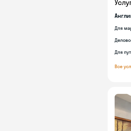
Услу
Англи
Для ма
Делово
Для пу
Все усл