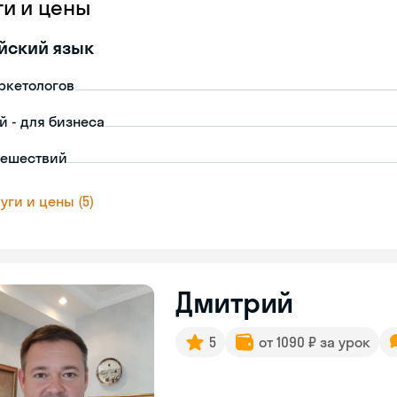
ги и цены
йский язык
ркетологов
й - для бизнеса
тешествий
уги и цены (5)
Дмитрий
5
от 1090 ₽ за урок