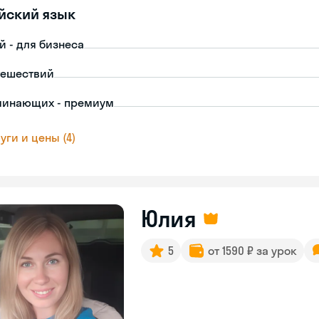
йский язык
й - для бизнеса
тешествий
чинающих - премиум
уги и цены (4)
Юлия
5
от 1590 ₽ за урок