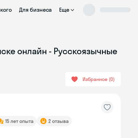
ского
Для бизнеса
Еще
нске онлайн - Русскоязычные
Избранное
0
15 лет опыта
2 отзыва