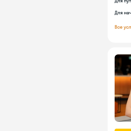
Для пу
Для на
Все усл