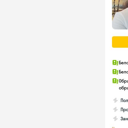
Бел
Бел
Обр
обра
По
Про
Зан