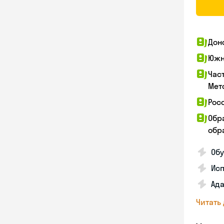
Дон
Южн
Час
Мет
Рос
Обр
обра
Обу
Ис
Ада
Читать