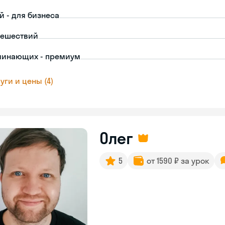
й - для бизнеса
тешествий
чинающих - премиум
уги и цены (4)
Олег
5
от 1590 ₽ за урок