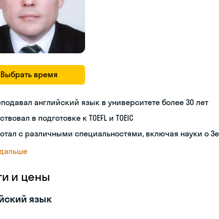
Выбрать время
подавал английский язык в университете более 30 лет
ствовал в подготовке к TOEFL и TOEIC
отал с различными специальностями, включая науки о З
 дальше
ги и цены
йский язык