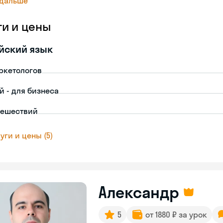
 дальше
ги и цены
йский язык
ркетологов
й - для бизнеса
тешествий
уги и цены (5)
Александр
5
от 1880 ₽ за урок