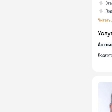
Ста
Под
Читать
Услу
Англи
Подгото