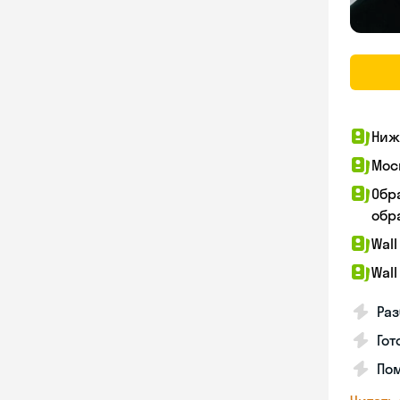
Ниж
Мос
Обр
обра
Wall
Wall
Раз
Гот
По