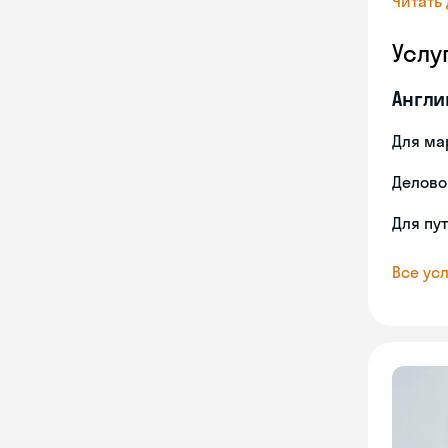
Читать
Услу
Англи
Для ма
Делово
Для пу
Все усл