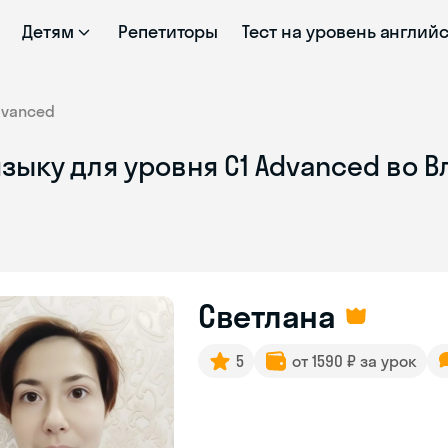
Детям
Репетиторы
Тест на уровень англий
dvanced
зыку для уровня C1 Advanced во 
Светлана
5
от 1590 ₽ за урок