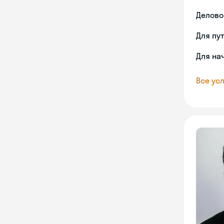
Делово
Для пу
Для на
Все усл