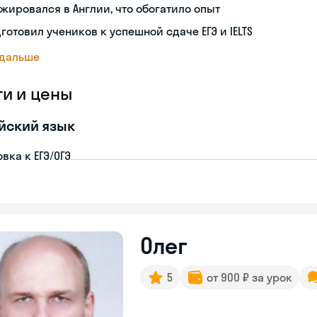
жировался в Англии, что обогатило опыт
готовил учеников к успешной сдаче ЕГЭ и IELTS
 дальше
ги и цены
йский язык
вка к ЕГЭ/ОГЭ
Олег
5
от 900 ₽ за урок