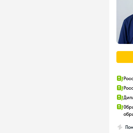
Рос
Рос
Дип
Обр
обра
Пон