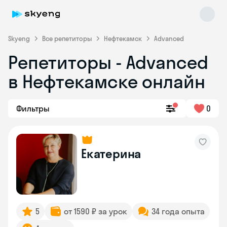
Skyeng
Все репетиторы
Нефтекамск
Advanced
Репетиторы - Advanced
в Нефтекамске онлайн
Фильтры
0
Skyeng Chat
online
Екатерина
5
от 1590 ₽ за урок
34 года опыта