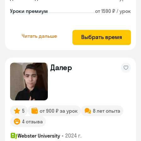
Уроки премиум
от 1590 ₽ / урок
Читать дальше
Выбрать время
Далер
5
от 900 ₽ за урок
8 лет опыта
4 отзыва
•
2024 г.
Webster University