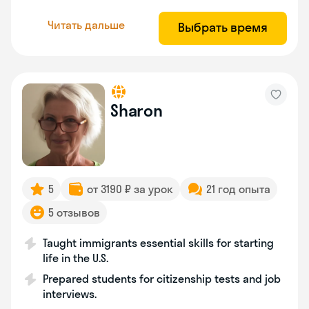
Читать дальше
Выбрать время
Sharon
5
от 3190 ₽ за урок
21 год опыта
5 отзывов
Taught immigrants essential skills for starting
life in the U.S.
Prepared students for citizenship tests and job
interviews.