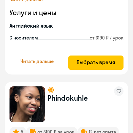
Услуги и цены
Английский язык
С носителем
от 3190 ₽ / урок
Читать дальше
Выбрать время
Phindokuhle
5
от 3190 ₽ за урок
12 лет опыта