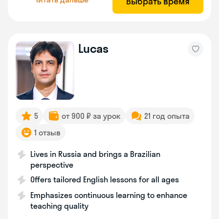
Выбрать время
Lucas
5
от 900 ₽ за урок
21 год опыта
1 отзыв
Lives in Russia and brings a Brazilian
perspective
Offers tailored English lessons for all ages
Emphasizes continuous learning to enhance
teaching quality