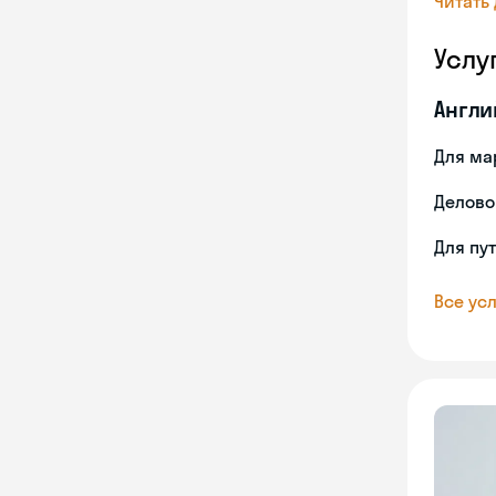
Читать
Услу
Англи
Для ма
Делово
Для пу
Все усл