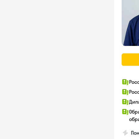
Рос
Рос
Дип
Обр
обра
Пон