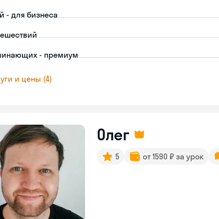
й - для бизнеса
тешествий
чинающих - премиум
уги и цены (4)
Олег
5
от 1590 ₽ за урок