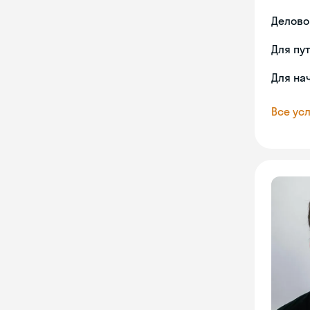
Делово
Для пу
Для на
Все усл