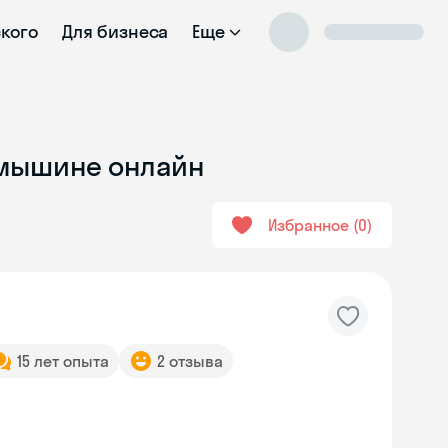
ского
Для бизнеса
Еще
Камышине онлайн
Избранное
0
15 лет опыта
2 отзыва