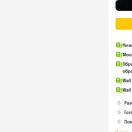
Ниж
Мос
Обр
обра
Wall
Wall
Раз
Гот
По