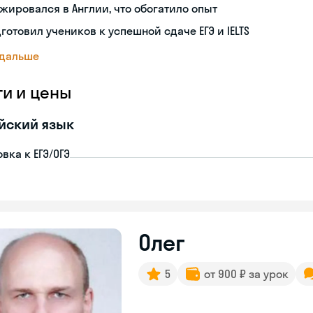
жировался в Англии, что обогатило опыт
готовил учеников к успешной сдаче ЕГЭ и IELTS
 дальше
ги и цены
йский язык
вка к ЕГЭ/ОГЭ
Олег
5
от 900 ₽ за урок