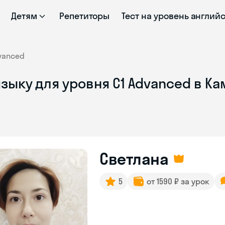
Детям
Репетиторы
Тест на уровень англий
vanced
зыку для уровня C1 Advanced в 
Светлана
5
от 1590 ₽ за урок