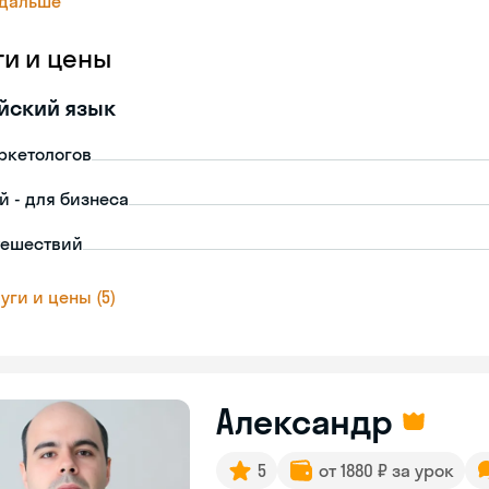
 дальше
ги и цены
йский язык
ркетологов
й - для бизнеса
тешествий
уги и цены (5)
Александр
5
от 1880 ₽ за урок