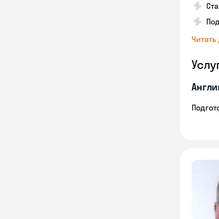
Ста
Под
Читать
Услу
Англи
Подгото