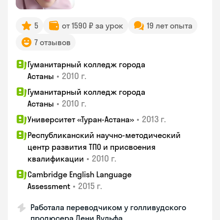
5
от 1590 ₽ за урок
19 лет опыта
7 отзывов
Гуманитарный колледж города
•
2010 г.
Астаны
Гуманитарный колледж города
•
2010 г.
Астаны
•
2013 г.
Университет «Туран-Астана»
Республиканский научно-методический
центр развития ТПО и присвоения
•
2010 г.
квалификации
Cambridge English Language
•
2015 г.
Assessment
Работала переводчиком у голливудского
продюсера Дени Вульфа