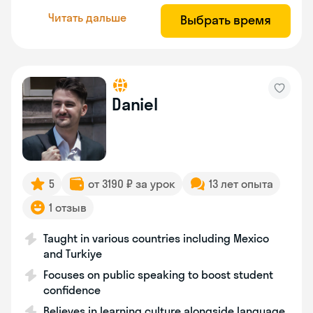
Читать дальше
Выбрать время
Daniel
5
от 3190 ₽ за урок
13 лет опыта
1 отзыв
Taught in various countries including Mexico
and Turkiye
Focuses on public speaking to boost student
confidence
Believes in learning culture alongside language