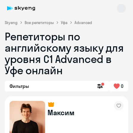
Skyeng
Все репетиторы
Уфа
Advanced
Репетиторы по
английскому языку для
уровня C1 Advanced в
Уфе онлайн
Skyeng Chat
online
Фильтры
0
Максим