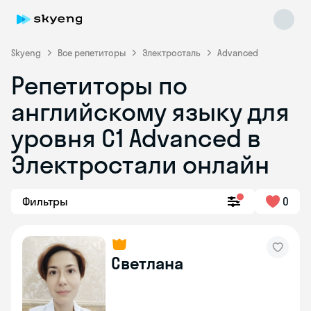
Skyeng
Все репетиторы
Электросталь
Advanced
Репетиторы по
английскому языку для
уровня C1 Advanced в
Электростали онлайн
Skyeng Chat
online
Фильтры
0
Светлана