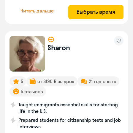
Читать дальше
Выбрать время
Sharon
5
от 3190 ₽ за урок
21 год опыта
5 отзывов
Taught immigrants essential skills for starting
life in the U.S.
Prepared students for citizenship tests and job
interviews.