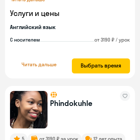
Услуги и цены
Английский язык
С носителем
от 3190 ₽ / урок
Читать дальше
Выбрать время
Phindokuhle
5
от 3190 ₽ за урок
12 лет опыта