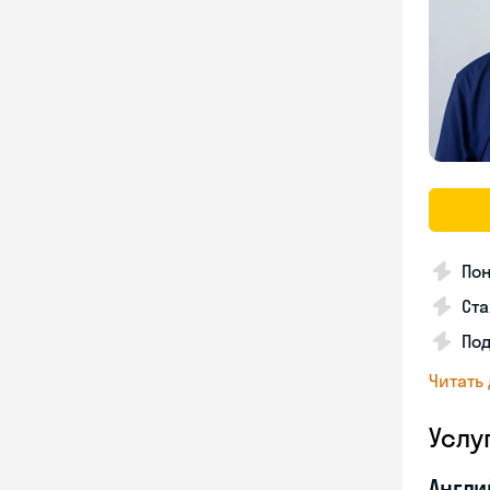
Пон
Ста
Под
Читать
Услу
Англи