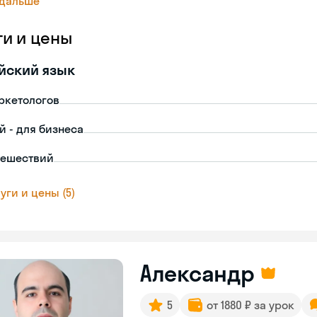
 дальше
ги и цены
йский язык
ркетологов
й - для бизнеса
тешествий
уги и цены (5)
Александр
5
от 1880 ₽ за урок