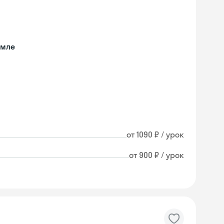
емле
от 1090 ₽ / урок
от 900 ₽ / урок
Skyeng Chat
online