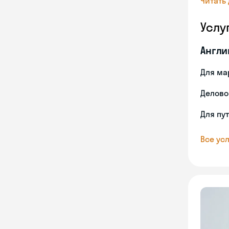
Читать
Услу
Англи
Для ма
Делово
Для пу
Все усл