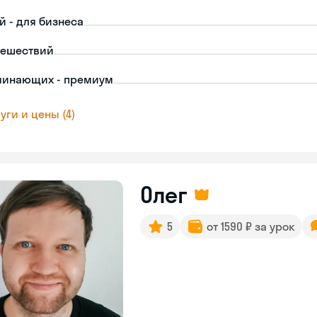
й - для бизнеса
тешествий
чинающих - премиум
уги и цены (4)
Олег
5
от 1590 ₽ за урок