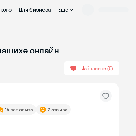
ского
Для бизнеса
Еще
алашихе онлайн
Избранное
0
15 лет опыта
2 отзыва