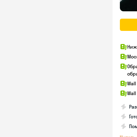
Ниж
Мос
Обр
обра
Wall
Wall
Раз
Гот
По