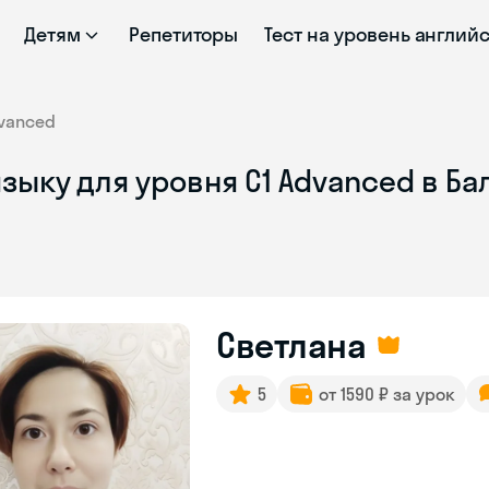
Детям
Репетиторы
Тест на уровень англий
vanced
зыку для уровня C1 Advanced в Б
Светлана
5
от 1590 ₽ за урок