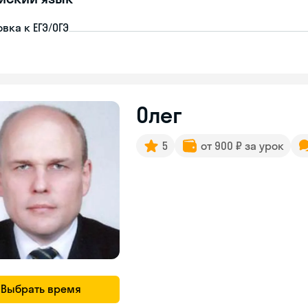
вка к ЕГЭ/ОГЭ
Олег
5
от 900 ₽ за урок
Выбрать время