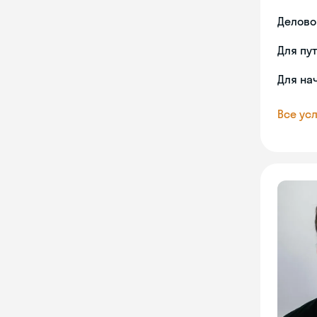
Делово
Для пу
Для на
Все усл