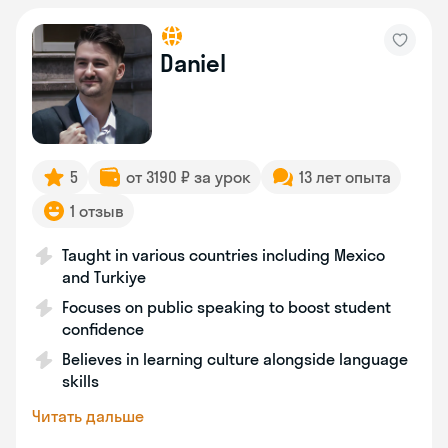
Daniel
5
от 3190 ₽ за урок
13 лет опыта
1 отзыв
Taught in various countries including Mexico
and Turkiye
Focuses on public speaking to boost student
confidence
Believes in learning culture alongside language
skills
Читать дальше