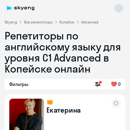
Skyeng
Все репетиторы
Копейск
Advanced
Репетиторы по
английскому языку для
уровня C1 Advanced в
Копейске онлайн
Skyeng Chat
online
Фильтры
0
Екатерина