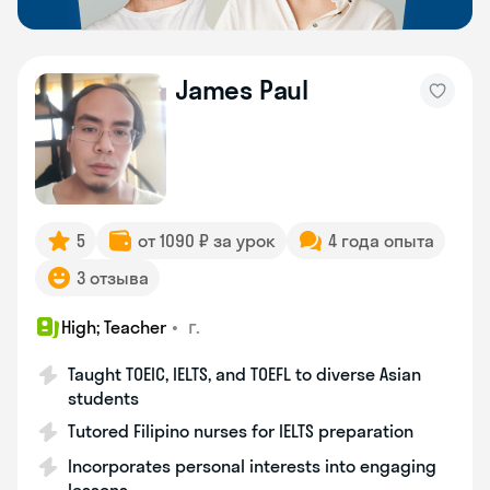
James Paul
5
от 1090 ₽ за урок
4 года опыта
3 отзыва
•
г.
High; Teacher
Taught TOEIC, IELTS, and TOEFL to diverse Asian
students
Tutored Filipino nurses for IELTS preparation
Incorporates personal interests into engaging