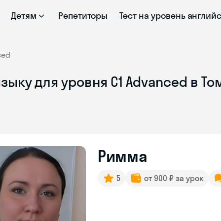
Детям
Репетиторы
Тест на уровень англий
ced
зыку для уровня C1 Advanced в То
Римма
5
от 900 ₽ за урок