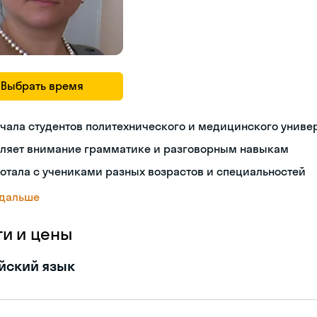
Выбрать время
чала студентов политехнического и медицинского униве
еляет внимание грамматике и разговорным навыкам
отала с учениками разных возрастов и специальностей
 дальше
ги и цены
йский язык