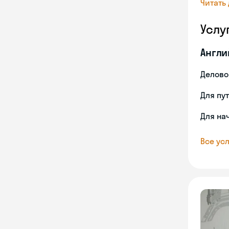
Читать
Услу
Англи
Делово
Для пу
Для на
Все усл