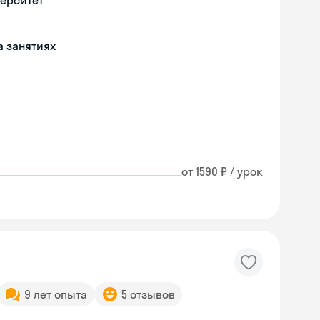
верситет
а занятиях
от 1590 ₽ / урок
9 лет опыта
5 отзывов