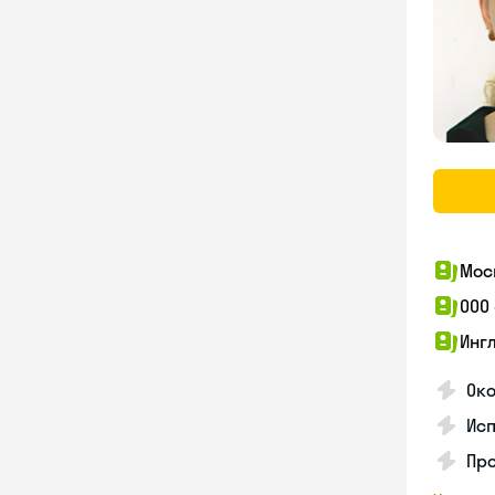
Мос
ООО
Инг
Око
Ис
Пр