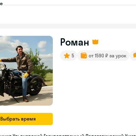
пе
Роман
5
от 1590 ₽ за урок
Выбрать время