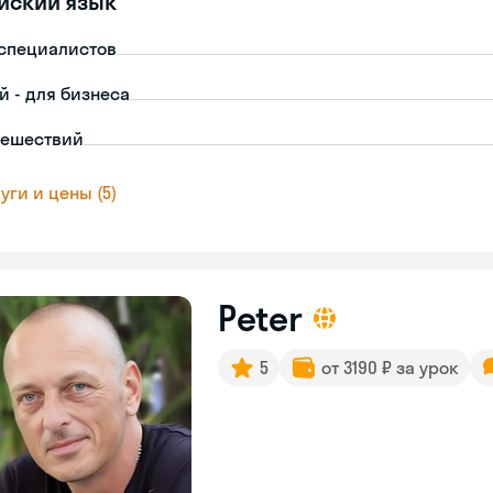
йский язык
-специалистов
й - для бизнеса
тешествий
уги и цены (5)
Peter
5
от 3190 ₽ за урок