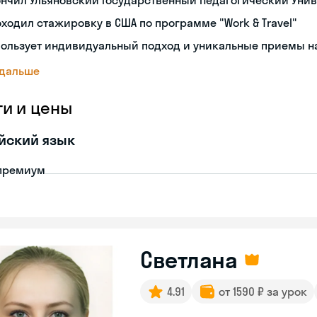
нчил Ульяновский Государственный Педагогический Уни
ходил стажировку в США по программе "Work & Travel"
ользует индивидуальный подход и уникальные приемы н
 дальше
ги и цены
йский язык
премиум
Светлана
4.91
от 1590 ₽ за урок