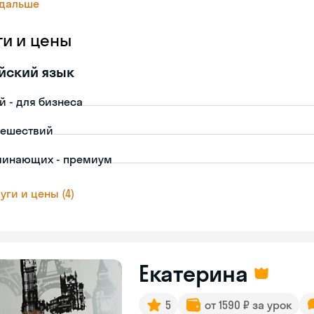
 дальше
ги и цены
йский язык
й - для бизнеса
тешествий
чинающих - премиум
уги и цены (4)
Екатерина
5
от 1590 ₽ за урок