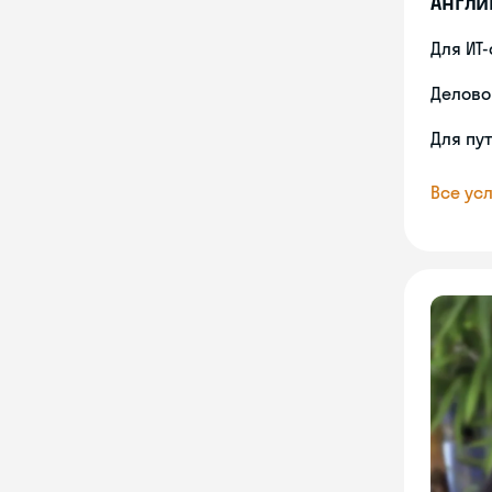
Англи
Для ИТ
Делово
Для пу
Все усл