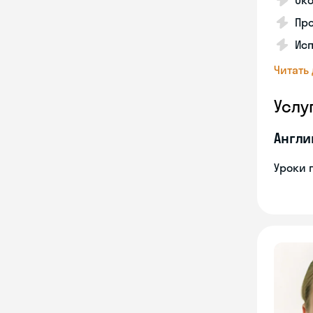
Око
Про
Исп
Читать
Услу
Англи
Уроки 