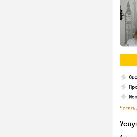
Око
Пр
Ис
Читать
Услу