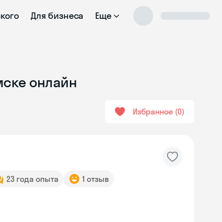
ского
Для бизнеса
Еще
мске онлайн
Избранное
0
23 года опыта
1 отзыв