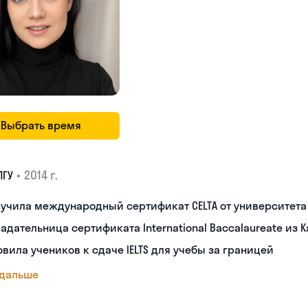
Выбрать время
•
2014 г.
ПГУ
лучила международный сертификат CELTA от университет
адательница сертификата International Baccalaureate из 
овила учеников к сдаче IELTS для учебы за границей
 дальше