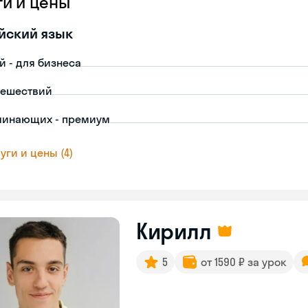
ги и цены
йский язык
й - для бизнеса
тешествий
чинающих - премиум
уги и цены (4)
Кирилл
5
от 1590 ₽ за урок