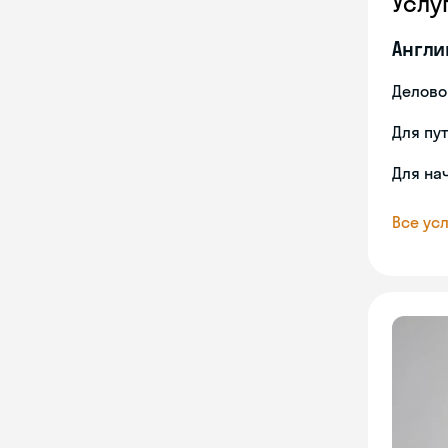
Услу
Англи
Делово
Для пу
Для на
Все усл