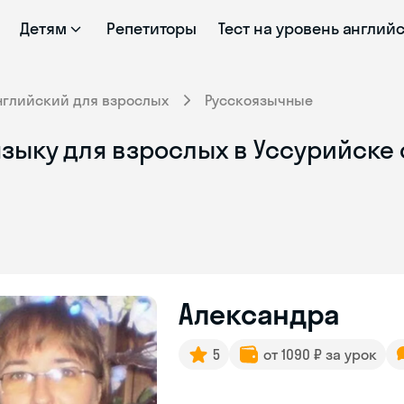
Детям
Репетиторы
Тест на уровень англий
нглийский для взрослых
Русскоязычные
зыку для взрослых в Уссурийске
Александра
5
от 1090 ₽ за урок