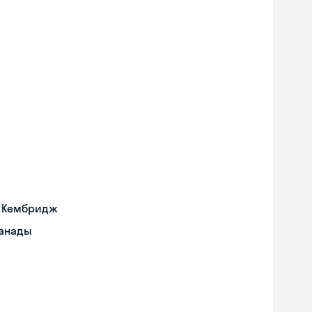
а Кембридж
Канады