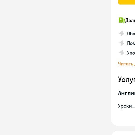
Дал
Обл
Пом
Упо
Читать
Услу
Англи
Уроки