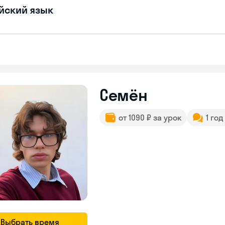
йский язык
Семён
от 1090 ₽ за урок
1 го
Выбрать время