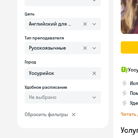
Цель
Английский для взрослых
Тип преподавателя
Русскоязычные
Город
Усс
Ис
Удобное расписание
Пом
Не выбрано
Уд
Читать
Сбросить фильтры
Услу