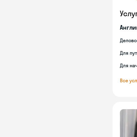
Услу
Англи
Делово
Для пу
Для на
Все усл