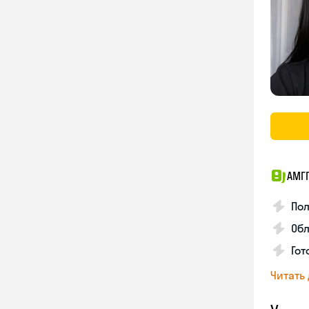
АМГ
По
Обл
Гот
Читать