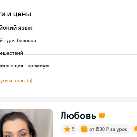
ги и цены
йский язык
й - для бизнеса
тешествий
чинающих - премиум
уги и цены (5)
Любовь
5
от 1590 ₽ за урок