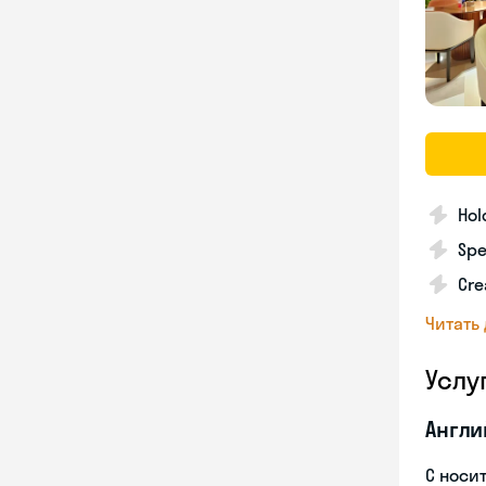
Hol
Spe
Cre
Читать
Услу
Англи
С носи