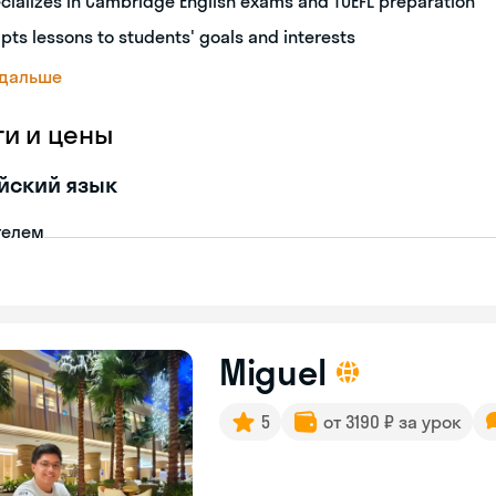
cializes in Cambridge English exams and TOEFL preparation
pts lessons to students' goals and interests
 дальше
ги и цены
йский язык
телем
Miguel
5
от 3190 ₽ за урок