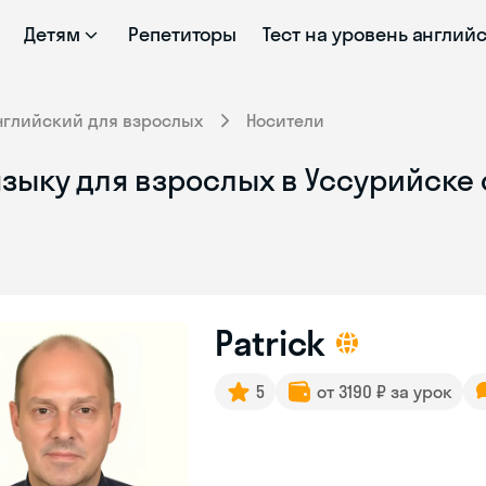
Детям
Репетиторы
Тест на уровень англий
нглийский для взрослых
Носители
зыку для взрослых в Уссурийске 
Patrick
5
от 3190 ₽ за урок