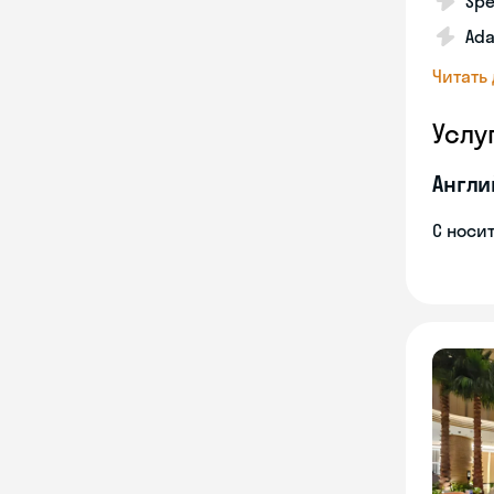
Spe
Ada
Читать
Услу
Англи
С носи