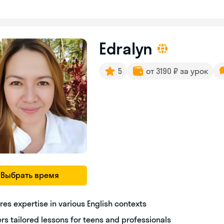
Edralyn
5
от 3190 ₽ за урок
Выбрать время
res expertise in various English contexts
ers tailored lessons for teens and professionals