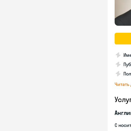
Име
Пуб
Пол
Читать
Услу
Англи
С носи