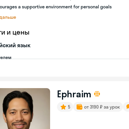
ourages a supportive environment for personal goals
 дальше
ги и цены
йский язык
телем
Ephraim
5
от 3190 ₽ за урок