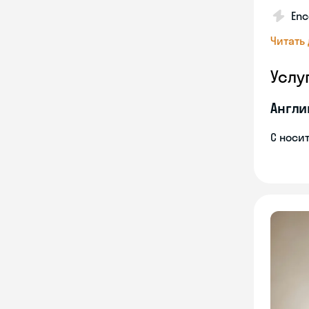
Enc
Читать
Услу
Англи
С носи