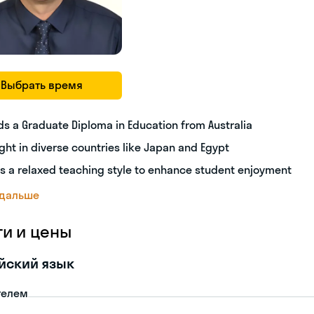
Выбрать время
ds a Graduate Diploma in Education from Australia
ght in diverse countries like Japan and Egypt
s a relaxed teaching style to enhance student enjoyment
 дальше
ги и цены
йский язык
телем