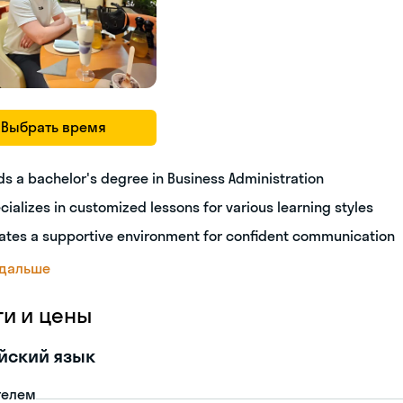
Выбрать время
ds a bachelor's degree in Business Administration
cializes in customized lessons for various learning styles
ates a supportive environment for confident communication
 дальше
ги и цены
йский язык
телем