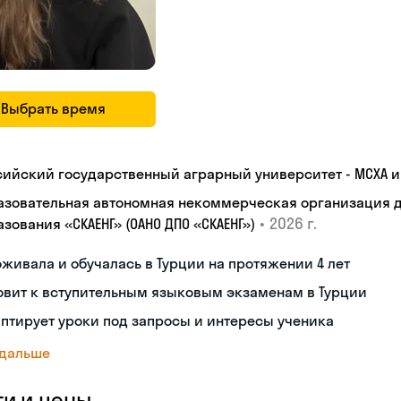
Выбрать время
сийский государственный аграрный университет - МСХА им
азовательная автономная некоммерческая организация 
•
2026 г.
зования «СКАЕНГ» (ОАНО ДПО «СКАЕНГ»)
живала и обучалась в Турции на протяжении 4 лет
овит к вступительным языковым экзаменам в Турции
птирует уроки под запросы и интересы ученика
 дальше
ги и цены