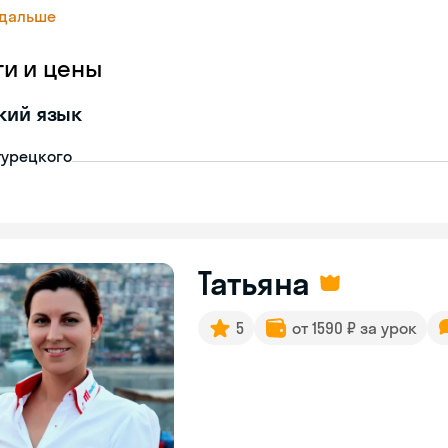
 дальше
ги и цены
кий язык
турецкого
Татьяна
5
от 1590 ₽ за урок