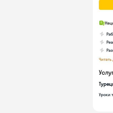
Нац
Ра
Реа
Ра
Читать
Услу
Турец
Уроки 