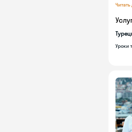
Читать
Услу
Турец
Уроки 