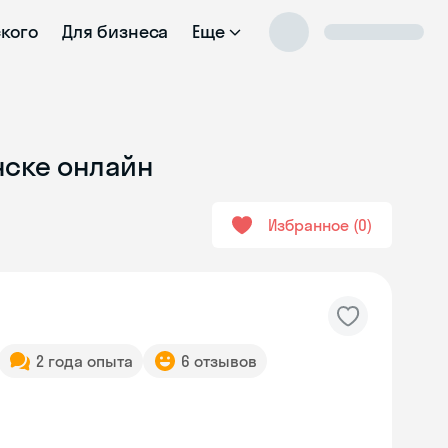
ского
Для бизнеса
Еще
нске онлайн
Избранное
0
2 года опыта
6 отзывов