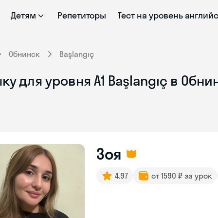
Детям
Репетиторы
Тест на уровень англий
Обнинск
Başlangıç
у для уровня A1 Başlangıç в Обни
Зоя
4.97
от 1590 ₽ за урок