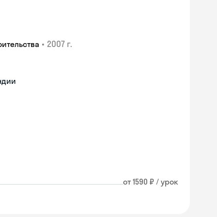
•
2007 г.
оительства
ндии
от 1590 ₽ / урок