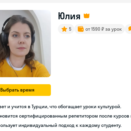
Юлия
5
от 1590 ₽ за урок
Выбрать время
ет и учится в Турции, что обогащает уроки культурой.
новится сертифицированным репетитором после курсов п
ользует индивидуальный подход к каждому студенту.