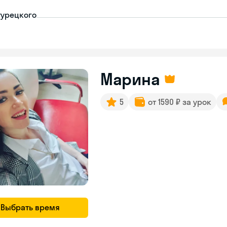
турецкого
Марина
5
от 1590 ₽ за урок
Выбрать время