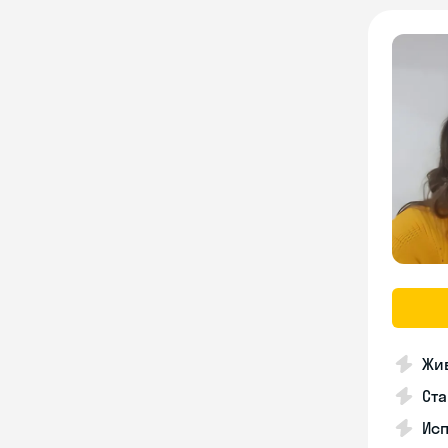
Жив
Ста
Исп