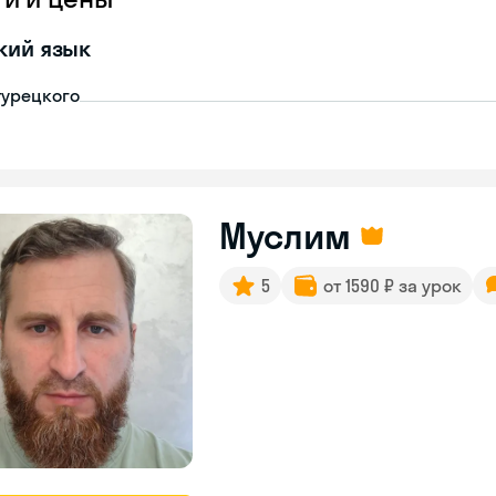
кий язык
турецкого
Муслим
5
от 1590 ₽ за урок