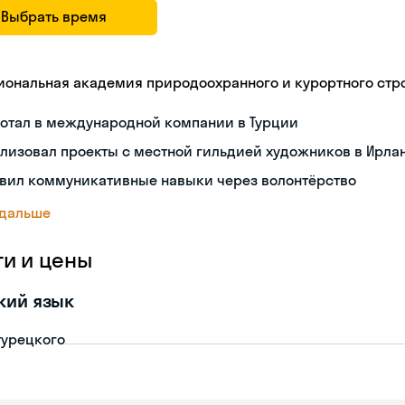
Выбрать время
иональная академия природоохранного и курортного стр
ботал в международной компании в Турции
лизовал проекты с местной гильдией художников в Ирла
звил коммуникативные навыки через волонтёрство
 дальше
ги и цены
кий язык
турецкого