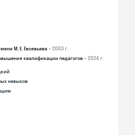
•
2003 г.
ени М. Е. Евсевьева
•
2024 г.
повышения квалификации педагогов
цкий
ных навыков
ющим