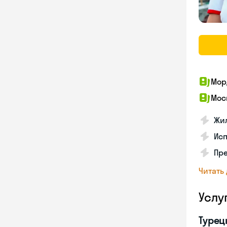
Мор
Мос
Жил
Ис
Пр
Читать
Услу
Турец