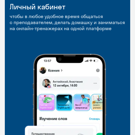
Личный кабинет
Мобильное
Разговорные клубы
приложение
и Talks
чтобы в любое удобное время общаться
с преподавателем, делать домашку и заниматься
чтобы заниматься и изучать новые слова где
Групповые занятия для разговорной практики
на онлайн-тренажерах на одной платформе
и когда удобно
и индивидуальные встречи с преподавателями
со всего мира, чтобы общаться на английском
свободно