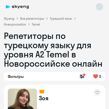
Skyeng
Все репетиторы
Турецкий язык
Новороссийск
Temel
Репетиторы по
турецкому языку для
уровня A2 Temel в
Новороссийске онлайн
Skyeng Chat
online
Фильтры
0
Зоя